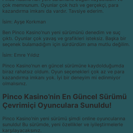
çok memnunum. Oyunlar çok hızlı ve gerçekçi, para
kazandırma imkanı da vardır. Tavsiye ederim.
İsim: Ayşe Korkman
Ben Pinco Kasino’nun yeni sürümünü denedim ve suç
çıktı. Oyunlar çok yavaş ve grafikleri isteksiz. Başka bir
seçenek bulamadığım için sürdürdüm ama mutlu değilim.
İsim: Emre Yıldız
Pinco Kasino’nun en güncel sürümüne kaydolduğumda
biraz rahatsız oldum. Oyun seçenekleri çok az ve para
kazandırma imkanı yok. İyi bir deneyim mi edinmiyor
olmalısınız.
Pinco Kasino’nin En Güncel Sürümü
Çevrimiçi Oyunculara Sunuldu!
Pinco Kasino’nin yeni sürümü şimdi online oyuncularına
sunuldu! Bu sürümde, yeni özellikler ve iyileştirmelerle
karşılayacaksınız.