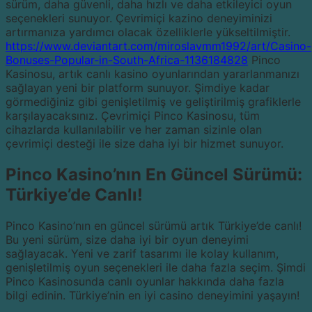
sürüm, daha güvenli, daha hızlı ve daha etkileyici oyun
seçenekleri sunuyor. Çevrimiçi kazino deneyiminizi
artırmanıza yardımcı olacak özelliklerle yükseltilmiştir.
https://www.deviantart.com/miroslavmm1992/art/Casino-
Bonuses-Popular-in-South-Africa-1136184828
Pinco
Kasinosu, artık canlı kasino oyunlarından yararlanmanızı
sağlayan yeni bir platform sunuyor. Şimdiye kadar
görmediğiniz gibi genişletilmiş ve geliştirilmiş grafiklerle
karşılayacaksınız. Çevrimiçi Pinco Kasinosu, tüm
cihazlarda kullanılabilir ve her zaman sizinle olan
çevrimiçi desteği ile size daha iyi bir hizmet sunuyor.
Pinco Kasino’nın En Güncel Sürümü:
Türkiye’de Canlı!
Pinco Kasino’nın en güncel sürümü artık Türkiye’de canlı!
Bu yeni sürüm, size daha iyi bir oyun deneyimi
sağlayacak. Yeni ve zarif tasarımı ile kolay kullanım,
genişletilmiş oyun seçenekleri ile daha fazla seçim. Şimdi
Pinco Kasinosunda canlı oyunlar hakkında daha fazla
bilgi edinin. Türkiye’nin en iyi casino deneyimini yaşayın!