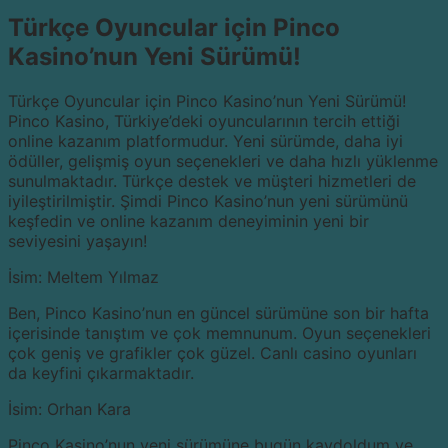
Türkçe Oyuncular için Pinco
Kasino’nun Yeni Sürümü!
Türkçe Oyuncular için Pinco Kasino’nun Yeni Sürümü!
Pinco Kasino, Türkiye’deki oyuncularının tercih ettiği
online kazanım platformudur. Yeni sürümde, daha iyi
ödüller, gelişmiş oyun seçenekleri ve daha hızlı yüklenme
sunulmaktadır. Türkçe destek ve müşteri hizmetleri de
iyileştirilmiştir. Şimdi Pinco Kasino’nun yeni sürümünü
keşfedin ve online kazanım deneyiminin yeni bir
seviyesini yaşayın!
İsim: Meltem Yılmaz
Ben, Pinco Kasino’nun en güncel sürümüne son bir hafta
içerisinde tanıştım ve çok memnunum. Oyun seçenekleri
çok geniş ve grafikler çok güzel. Canlı casino oyunları
da keyfini çıkarmaktadır.
İsim: Orhan Kara
Pinco Kasino’nun yeni sürümüne bugün kaydoldum ve