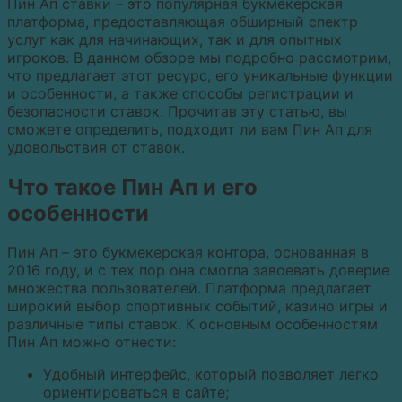
Пин Ап ставки – это популярная букмекерская
платформа, предоставляющая обширный спектр
услуг как для начинающих, так и для опытных
игроков. В данном обзоре мы подробно рассмотрим,
что предлагает этот ресурс, его уникальные функции
и особенности, а также способы регистрации и
безопасности ставок. Прочитав эту статью, вы
сможете определить, подходит ли вам Пин Ап для
удовольствия от ставок.
Что такое Пин Ап и его
особенности
Пин Ап – это букмекерская контора, основанная в
2016 году, и с тех пор она смогла завоевать доверие
множества пользователей. Платформа предлагает
широкий выбор спортивных событий, казино игры и
различные типы ставок. К основным особенностям
Пин Ап можно отнести:
Удобный интерфейс, который позволяет легко
ориентироваться в сайте;