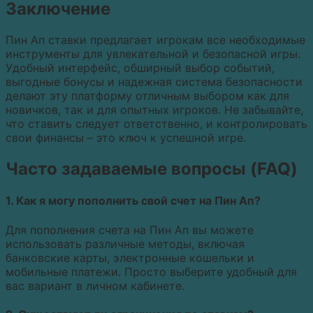
Заключение
Пин Ап ставки предлагает игрокам все необходимые
инструменты для увлекательной и безопасной игры.
Удобный интерфейс, обширный выбор событий,
выгодные бонусы и надежная система безопасности
делают эту платформу отличным выбором как для
новичков, так и для опытных игроков. Не забывайте,
что ставить следует ответственно, и контролировать
свои финансы – это ключ к успешной игре.
Часто задаваемые вопросы (FAQ)
1. Как я могу пополнить свой счет на Пин Ап?
Для пополнения счета на Пин Ап вы можете
использовать различные методы, включая
банковские карты, электронные кошельки и
мобильные платежи. Просто выберите удобный для
вас вариант в личном кабинете.