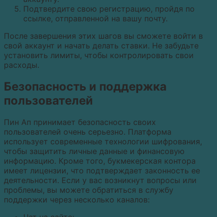
Подтвердите свою регистрацию, пройдя по
ссылке, отправленной на вашу почту.
После завершения этих шагов вы сможете войти в
свой аккаунт и начать делать ставки. Не забудьте
установить лимиты, чтобы контролировать свои
расходы.
Безопасность и поддержка
пользователей
Пин Ап принимает безопасность своих
пользователей очень серьезно. Платформа
использует современные технологии шифрования,
чтобы защитить личные данные и финансовую
информацию. Кроме того, букмекерская контора
имеет лицензии, что подтверждает законность ее
деятельности. Если у вас возникнут вопросы или
проблемы, вы можете обратиться в службу
поддержки через несколько каналов:
Чат на сайте;