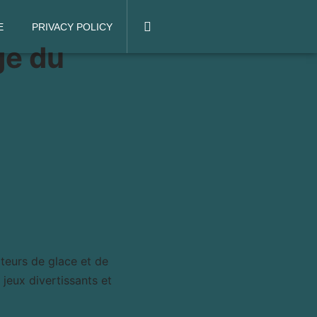
E
PRIVACY POLICY
ge du
teurs de glace et de
jeux divertissants et