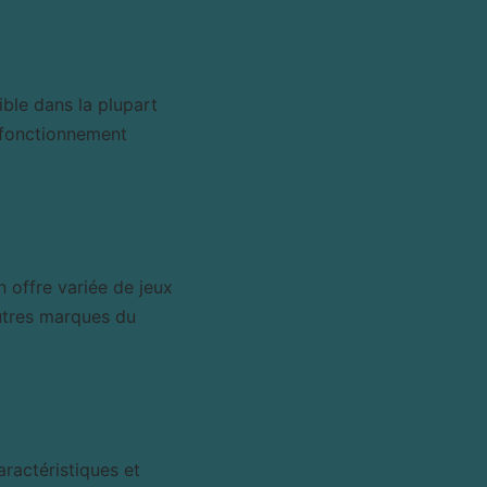
ble dans la plupart
 fonctionnement
n offre variée de jeux
utres marques du
aractéristiques et