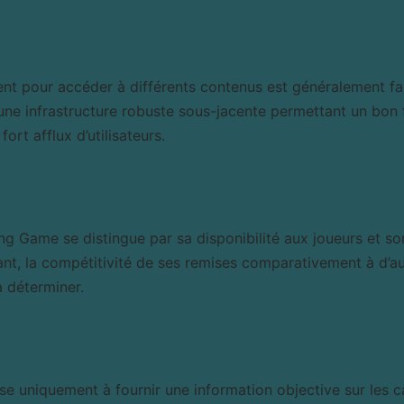
t pour accéder à différents contenus est généralement fai
 une infrastructure robuste sous-jacente permettant un bon
ort afflux d’utilisateurs.
ing Game se distingue par sa disponibilité aux joueurs et so
ant, la compétitivité de ses remises comparativement à d’a
 déterminer.
se uniquement à fournir une information objective sur les c