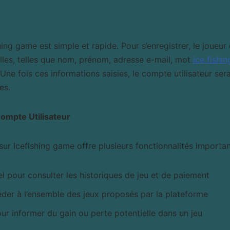
shing game est simple et rapide. Pour s’enregistrer, le joueur
lles, telles que nom, prénom, adresse e-mail, mot
ice fishin
ne fois ces informations saisies, le compte utilisateur ser
es.
ompte Utilisateur
sur Icefishing game offre plusieurs fonctionnalités importan
 pour consulter les historiques de jeu et de paiement
céder à l’ensemble des jeux proposés par la plateforme
our informer du gain ou perte potentielle dans un jeu