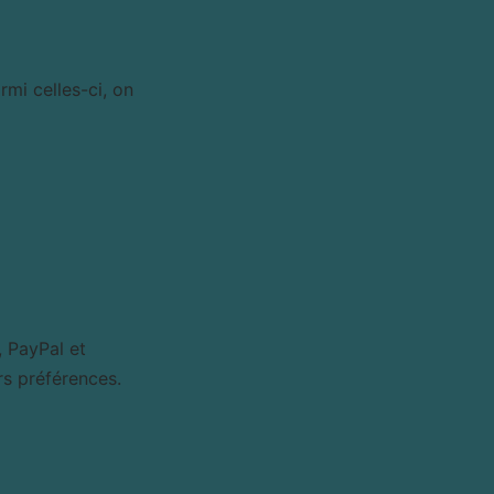
mi celles-ci, on
 PayPal et
rs préférences.