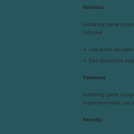
Remises
Icefishing game propo
retrouve :
Une prime de bienv
Des réductions supp
Paiement
Icefishing game accep
cryptomonnaies. Les jo
Rétraits