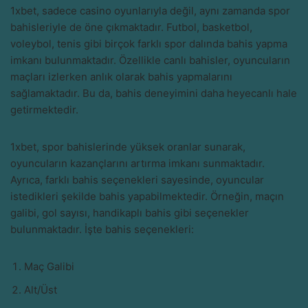
1xbet, sadece casino oyunlarıyla değil, aynı zamanda spor
bahisleriyle de öne çıkmaktadır. Futbol, basketbol,
voleybol, tenis gibi birçok farklı spor dalında bahis yapma
imkanı bulunmaktadır. Özellikle canlı bahisler, oyuncuların
maçları izlerken anlık olarak bahis yapmalarını
sağlamaktadır. Bu da, bahis deneyimini daha heyecanlı hale
getirmektedir.
1xbet, spor bahislerinde yüksek oranlar sunarak,
oyuncuların kazançlarını artırma imkanı sunmaktadır.
Ayrıca, farklı bahis seçenekleri sayesinde, oyuncular
istedikleri şekilde bahis yapabilmektedir. Örneğin, maçın
galibi, gol sayısı, handikaplı bahis gibi seçenekler
bulunmaktadır. İşte bahis seçenekleri:
Maç Galibi
Alt/Üst