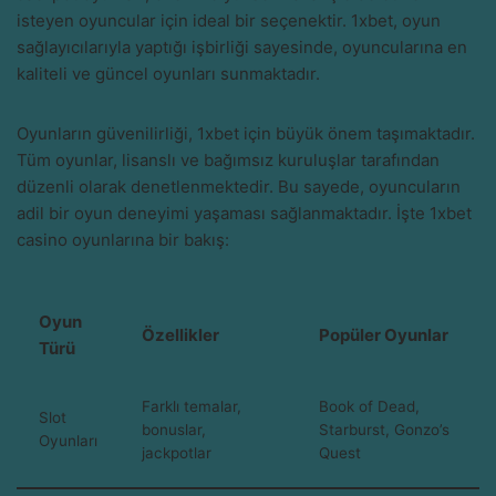
isteyen oyuncular için ideal bir seçenektir. 1xbet, oyun
sağlayıcılarıyla yaptığı işbirliği sayesinde, oyuncularına en
kaliteli ve güncel oyunları sunmaktadır.
Oyunların güvenilirliği, 1xbet için büyük önem taşımaktadır.
Tüm oyunlar, lisanslı ve bağımsız kuruluşlar tarafından
düzenli olarak denetlenmektedir. Bu sayede, oyuncuların
adil bir oyun deneyimi yaşaması sağlanmaktadır. İşte 1xbet
casino oyunlarına bir bakış:
Oyun
Özellikler
Popüler Oyunlar
Türü
Farklı temalar,
Book of Dead,
Slot
bonuslar,
Starburst, Gonzo’s
Oyunları
jackpotlar
Quest