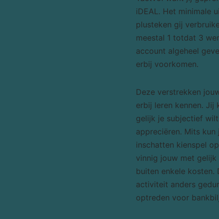
iDEAL. Het minimale u
plusteken gij verbruike
meestal 1 totdat 3 wer
account algeheel geve
erbij voorkomen.
Deze verstrekken jou
erbij leren kennen. Ji
gelijk je subjectief wil
appreciëren. Mits kun 
inschatten kienspel op
vinnig jouw met gelijk
buiten enkele kosten. D
activiteit anders gedu
optreden voor bankbilj