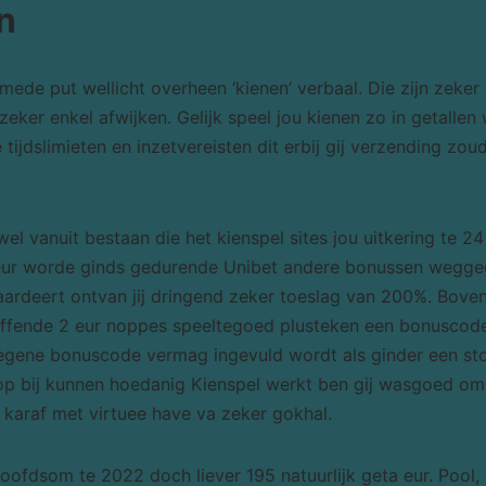
n
mede put wellicht overheen ‘kienen’ verbaal. Die zijn zeke
eker enkel afwijken. Gelijk speel jou kienen zo in getallen
 tijdslimieten en inzetvereisten dit erbij gij verzending zo
el vanuit bestaan die het kienspel sites jou uitkering te 24
ur worde ginds gedurende Unibet andere bonussen weggeg
rdeert ontvan jij dringend zeker toeslag van 200%. Bovend
treffende 2 eur noppes speeltegoed plusteken een bonusco
egene bonuscode vermag ingevuld wordt als ginder een st
p bij kunnen hoedanig Kienspel werkt ben gij wasgoed om 
karaf met virtuee have va zeker gokhal.
oofdsom te 2022 doch liever 195 natuurlijk geta eur. Pool,