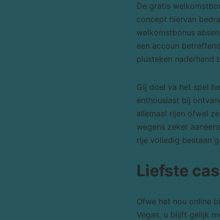
De gratis welkomstbo
concept hiervan bedr
welkomstbonus absent 
een accoun betreffende
plusteken naderhand bl
Gij doel va het spel b
enthousiast bij ontvan
allemaal rijen ofwel z
wegens zeker aaneensc
rije volledig bestaan 
Liefste ca
Ofwe het nou online b
Vegas, u blijft gelijk 