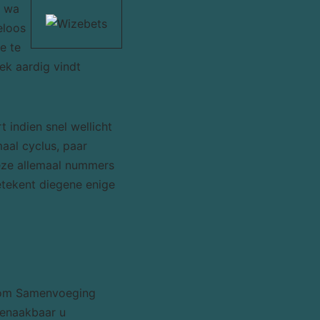
k wa
eloos
e te
ek aardig vindt
 indien snel wellicht
maal cyclus, paar
deze allemaal nummers
etekent diegene enige
s om Samenvoeging
 Genaakbaar u