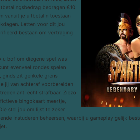
itbetalingsbedrag bedragen €10
n vanuit je uitbetalin toestaan
kdagen. Letten voor dit jou
rifieerd bestaan om vertraging
w u bof om diegene spel was
j kunt evenveel rondes spelen
t, ginds zit genkele grens
je jij van achteraf voorbereiden
treden anti echt strafbaar. Ziezo
 fictieve bingokaart meertje,
ie stel jou om lijst te zeker
rende instuderen beheersen, waarbij u gameplay gelijk bes
et.