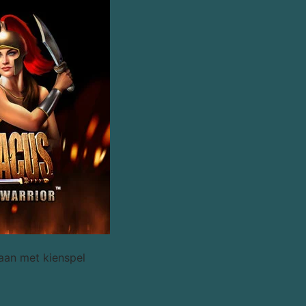
taan met kienspel