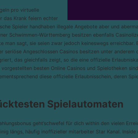
eln pro virtuelle
r das Krank feiern echter
tsche Spieler handhaben illegale Angebote aber und aberma
erner Schwimmen-Württemberg besitzen ebenfalls Casinoliz
 man sagt, sie seien zwar jedoch keineswegs erreichbar. E
ner seriöse Angeschlossen Casinos besitzen unter anderem 
iert, das gleichfalls zeigt, so die eine offizielle Erlaubniska
vorgestellten besten Online Casinos und Spielotheken sind
ementsprechend diese offizielle Erlaubnisschein, deren Spi
ücktesten Spielautomaten
ahlungsbonus geht’schwefel für dich within den vielen Erre
nig längs, häufig inoffizieller mitarbeiter Star Kanal. Insid