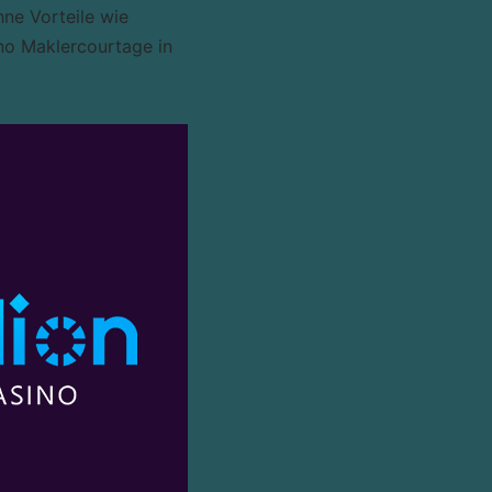
ne Vorteile wie
no Maklercourtage in