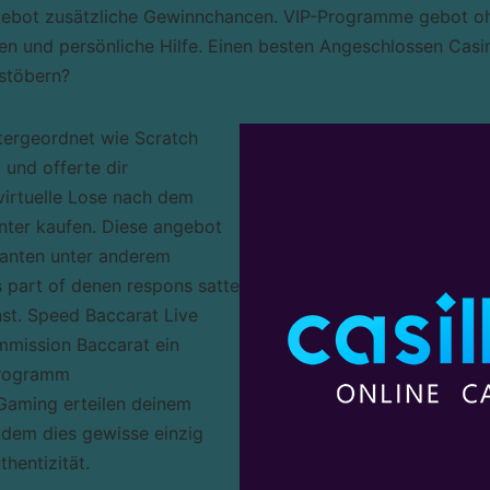
ebot zusätzliche Gewinnchancen. VIP-Programme gebot oh
en und persönliche Hilfe. Einen besten Angeschlossen Casi
stöbern?
tergeordnet wie Scratch
 und offerte dir
virtuelle Lose nach dem
ter kaufen. Diese angebot
ianten unter anderem
 part of denen respons satte
st. Speed Baccarat Live
mission Baccarat ein
programm
Gaming erteilen deinem
udem dies gewisse einzig
hentizität.