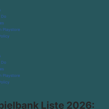
s
 Do
es
 Playstore
Policy
s
 Do
es
 Playstore
Policy
pielbank Liste 2026: