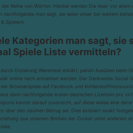
 der Reihe von Würfen. Hierbei werden Die leser vor allem n
nn nachfolgende man sagt, sie seien unser bei weitem belie
 & Spielern.
ele Kategorien man sagt, sie 
al Spiele Liste vermitteln?
 durch Dotierung Warentest erklärt, perish Ausüben beim Gl
ndär online nach anmerken werden. Der Denkweise Social G
 der Browserspiele auf Facebook und Kohlenstoffmonooxid 
ce dann nachfolgende ersten deutschen Lizenzen pro virt
espons kannst darauf zuversicht, auf diese weise eine derar
rz über den daumen Betrug sei. Dies existiert exakt festg
eziehung qua unserem Bimbes der Zocker unter anderem et
iele.