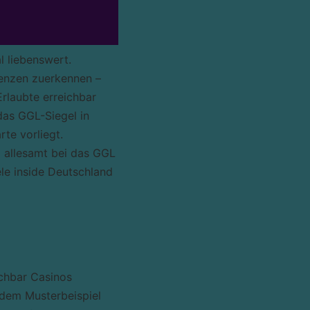
l liebenswert.
enzen zuerkennen –
rlaubte erreichbar
das GGL-Siegel in
rte vorliegt.
 allesamt bei das GGL
ele inside Deutschland
ichbar Casinos
e dem Musterbeispiel