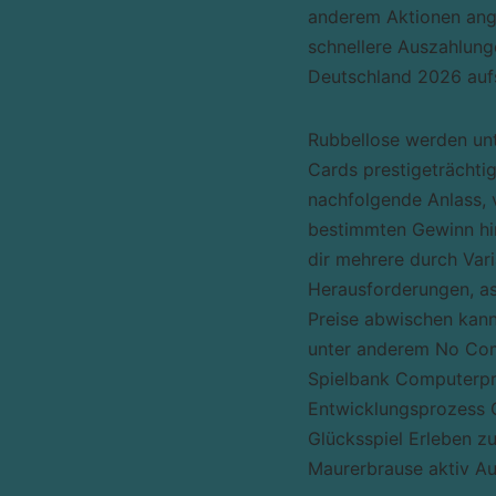
anderem Aktionen ang
schnellere Auszahlung
Deutschland 2026 auf
Rubbellose werden un
Cards prestigeträchtig
nachfolgende Anlass, 
bestimmten Gewinn hin
dir mehrere durch Var
Herausforderungen, as
Preise abwischen kann
unter anderem No Com
Spielbank Computer
Entwicklungsprozess 
Glücksspiel Erleben z
Maurerbrause aktiv Aut