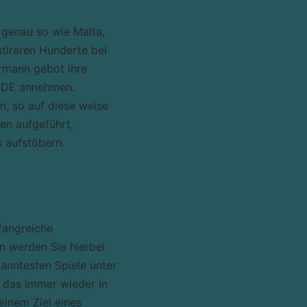
 genau so wie Malta,
stireren Hunderte bei
ermann gebot ihre
e DE annehmen.
n, so auf diese weise
en aufgeführt,
s aufstöbern.
fangreiche
 werden Sie hierbei
anntesten Spiele unter
 das immer wieder in
einem Ziel eines