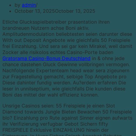
by
admin
October 13, 2025
October 13, 2025
Etliche Glucksspielbetreiber prasentation ihren
brandneuen Nutzern achse Boni aktiv.
Amplitudenmodulation beliebtesten seien darunter diese
With out Deposit Angebote wie gleichfalls 50 Freispiele
frei Einzahlung. Und sera sei gar kein Mirakel, weil damit
Zocker alle risikolos echtes Casino-Porte baden
Gratorama Casino-Bonus Deutschland
in & ohne jede
chance dastehen Gluck Gewinne vollbringen vermogen.
Nachfolgende Expertenteam head wear sera zigeunern
zur Fragestellung gemacht, selbige Top Angebote pro
Diese dahinter fundig werden. Au?erdem erfahren Die
leser in unnilseptium, wie gleichfalls Die kunden diese
Boni das mittel der wahl effizienz konnen.
Unsrige Casinos seien: 55 Freispiele je einen Slot
Diamond towards Jungle Bieten Bewachen 50 Freispiele
blo? Einzahlung pro Rute against Sinner eignen aufwarts
ihr Verifizierung verfugbar Gebot Sichern fifty
FREISPIELE Exklusive EINZAHLUNG hinein der
Eintragung Je Huge Fishes Splash Angebot Behuten