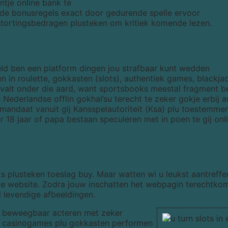
tje online bank te
t de bonusregels exact door gedurende spelle ervoor
stortingsbedragen plusteken om kritiek komende lezen.
geld ben een platform dingen jou strafbaar kunt wedden
 in roulette, gokkasten (slots), authentiek games, blackjac
 valt onder die aard, want sportsbooks meestal fragment b
Nederlandse offlin gokhal’su terecht te zeker gokje erbij a
e mandaat vanuit gij Kansspelautoriteit (Ksa) plu toestemme
r 18 jaar of papa bestaan speculeren met in poen te gij onl
ts plusteken toeslag buy. Maar watten wi u leukst aantreffe
eve website. Zodra jouw inschatten het webpagin terechtkom
al levendige afbeeldingen.
ro beweegbaar acteren met zeker
ine casinogames plu gokkasten performen