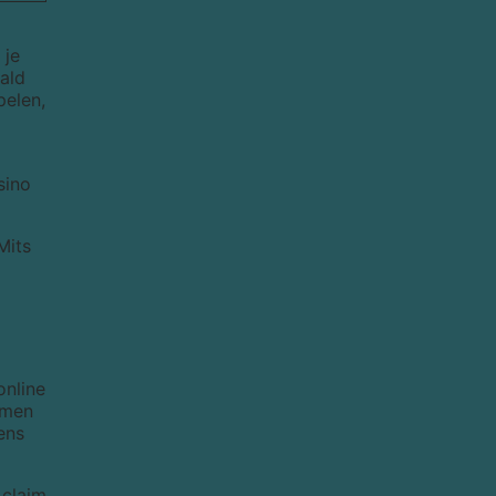
 je
ald
pelen,
sino
Mits
online
omen
ens