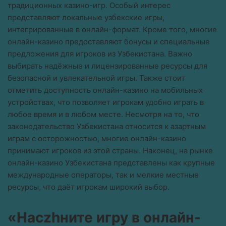
традиционных казино-игр. Особый интерес
представляют локальные узбекские игры,
интегрированные в онлайн-формат. Кроме того, многие
онлайн-казино предоставляют бонусы и специальные
предложения для игроков из Узбекистана. Важно
выбирать надёжные и лицензированные ресурсы для
безопасной и увлекательной игры. Также стоит
отметить доступность онлайн-казино на мобильных
устройствах, что позволяет игрокам удобно играть в
любое время и в любом месте. Несмотря на то, что
законодательство Узбекистана относится к азартным
играм с осторожностью, многие онлайн-казино
принимают игроков из этой страны. Наконец, на рынке
онлайн-казино Узбекистана представлены как крупные
международные операторы, так и мелкие местные
ресурсы, что даёт игрокам широкий выбор.
«Наczhните игру в онлайн-