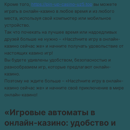
Кроме того,
https://pin-up-casino-uz5.top
вы можете
играть в онлайн-казино в любое время и из любого
места, используя свой компьютер или мобильное
устройство.
Так что почекать на лучшее время или надоедливых
друзей больше не нужно – «Наczhните игру в онлайн-
казино сейчас же» и начните получать удовольствие от
настоящих казино игр!
Вы будете удивлены удобством, безопасностью и
разнообразием игр, которые предлагают онлайн-
казино.
Поэтому не ждите больше – «Наczhните игру в онлайн-
казино сейчас же» и начните своё приключение в мире
онлайн-казино!
«Игровые автоматы в
онлайн-казино: удобство и