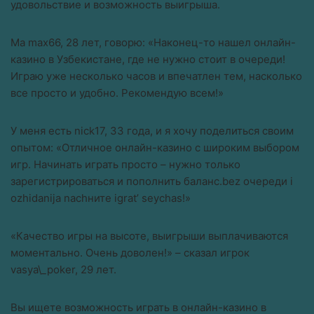
удовольствие и возможность выигрыша.
Ма max66, 28 лет, говорю: «Наконец-то нашел онлайн-
казино в Узбекистане, где не нужно стоит в очереди!
Играю уже несколько часов и впечатлен тем, насколько
все просто и удобно. Рекомендую всем!»
У меня есть nick17, 33 года, и я хочу поделиться своим
опытом: «Отличное онлайн-казино с широким выбором
игр. Начинать играть просто – нужно только
зарегистрироваться и пополнить баланс.bez oчереди i
ozhidanija nachните igrat’ seychas!»
«Качество игры на высоте, выигрыши выплачиваются
моментально. Очень доволен!» – сказал игрок
vasya\_poker, 29 лет.
Вы ищете возможность играть в онлайн-казино в