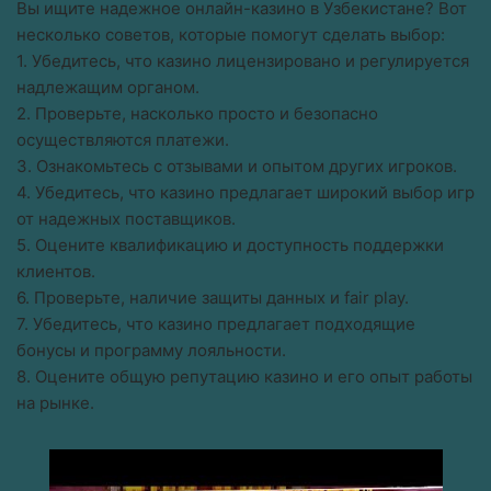
Вы ищите надежное онлайн-казино в Узбекистане? Вот
несколько советов, которые помогут сделать выбор:
1. Убедитесь, что казино лицензировано и регулируется
надлежащим органом.
2. Проверьте, насколько просто и безопасно
осуществляются платежи.
3. Ознакомьтесь с отзывами и опытом других игроков.
4. Убедитесь, что казино предлагает широкий выбор игр
от надежных поставщиков.
5. Оцените квалификацию и доступность поддержки
клиентов.
6. Проверьте, наличие защиты данных и fair play.
7. Убедитесь, что казино предлагает подходящие
бонусы и программу лояльности.
8. Оцените общую репутацию казино и его опыт работы
на рынке.