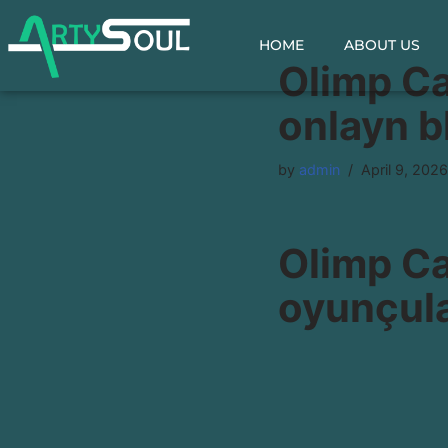
HOME
ABOUT US
Skip
Olimp Ca
to
content
onlayn b
by
admin
April 9, 2026
Olimp Ca
oyunçula