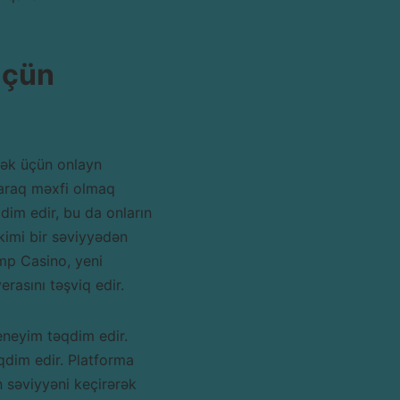
üçün
mək üçün onlayn
araq məxfi olmaq
dim edir, bu da onların
kimi bir səviyyədən
imp Casino, yeni
rasını təşviq edir.
eneyim təqdim edir.
qdim edir. Platforma
 səviyyəni keçirərək