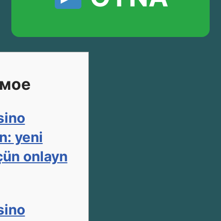
мое
sino
n: yeni
çün onlayn
sino