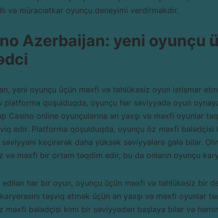
dlı və müraciətkar oyunçu deneyimi verdirməkdir.
no Azerbaijan: yeni oyunçu 
ədci
an, yeni oyunçu üçün məxfi və təhlükəsiz oyun istismar et
Bu platforma qoşulduqda, oyunçu hər səviyyədə oyun oynay
p Casino online oyunçularına ən yaxşı və məxfi oyunlar təq
viq edir. Platforma qoşulduqda, oyunçu öz məxfi bələdçisi 
 səviyyəni keçirərək daha yüksək səviyyələrə gələ bilər. Ol
 və məxfi bir ortam təqdim edir, bu da onların oyunçu karye
edilən hər bir oyun, oyunçu üçün məxfi və təhlükəsiz bir d
karyerasını təşviq etmək üçün ən yaxşı və məxfi oyunlar tə
məxfi bələdçisi kimi bir səviyyədən başlaya bilər və həmin