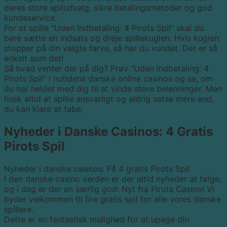
deres store spiludvalg, sikre betalingsmetoder og god
kundeservice.
For at spille “Uden Indbetaling: 4 Pirots Spil” skal du
bare sætte en indsats og dreje spillekuglen. Hvis kuglen
stopper på din valgte farve, så har du vundet. Det er så
enkelt som det!
Så hvad venter der på dig? Prøv “Uden Indbetaling: 4
Pirots Spil” i nutidens danske online casinos og se, om
du har heldet med dig til at vinde store belønninger. Men
husk altid at spille ansvarligt og aldrig satse mere end,
du kan klare at tabe.
Nyheder i Danske Casinos: 4 Gratis
Pirots Spil
Nyheder i danske casinos: Få 4 gratis Pirots Spil
I den danske casino verden er der altid nyheder at følge,
og i dag er der en særlig god: Nyt fra Pirots Casino! Vi
byder velkommen til fire gratis spil for alle vores danske
spillere.
Dette er en fantastisk mulighed for at upege din