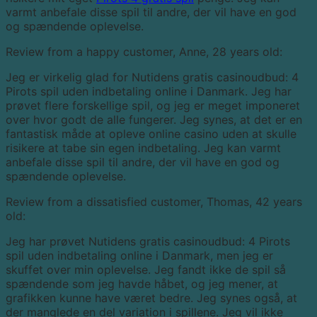
varmt anbefale disse spil til andre, der vil have en god
og spændende oplevelse.
Review from a happy customer, Anne, 28 years old:
Jeg er virkelig glad for Nutidens gratis casinoudbud: 4
Pirots spil uden indbetaling online i Danmark. Jeg har
prøvet flere forskellige spil, og jeg er meget imponeret
over hvor godt de alle fungerer. Jeg synes, at det er en
fantastisk måde at opleve online casino uden at skulle
risikere at tabe sin egen indbetaling. Jeg kan varmt
anbefale disse spil til andre, der vil have en god og
spændende oplevelse.
Review from a dissatisfied customer, Thomas, 42 years
old:
Jeg har prøvet Nutidens gratis casinoudbud: 4 Pirots
spil uden indbetaling online i Danmark, men jeg er
skuffet over min oplevelse. Jeg fandt ikke de spil så
spændende som jeg havde håbet, og jeg mener, at
grafikken kunne have været bedre. Jeg synes også, at
der manglede en del variation i spillene. Jeg vil ikke