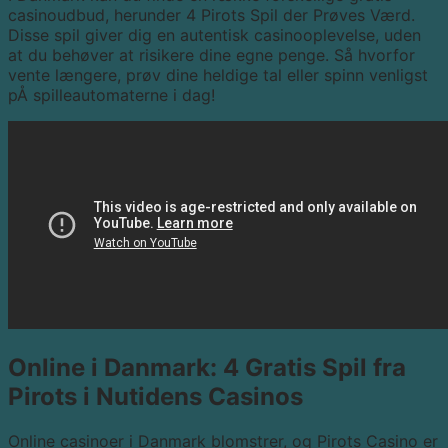
casinoudbud, herunder 4 Pirots Spil der Prøves Værd.
Disse spil giver dig en autentisk casinooplevelse, uden
at du behøver at risikere dine egne penge. Så hvorfor
vente længere, prøv dine heldige tal eller spinn venligst
pÅ spilleautomaterne i dag!
Online i Danmark: 4 Gratis Spil fra
Pirots i Nutidens Casinos
Online casinoer i Danmark blomstrer, og Pirots Casino er