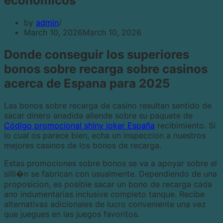
economicos
by
admin
March 10, 2026
March 10, 2026
Donde conseguir los superiores
bonos sobre recarga sobre casinos
acerca de Espana para 2025
Las bonos sobre recarga de casino resultan sentido de
sacar dinero anadida allende sobre su paquete de
Código promocional shiny joker España
recibimiento. Si
lo cual os parece bien, echa un inspeccion a nuestros
mejores casinos de los bonos de recarga.
Estas promociones sobre bonos se va a apoyar sobre el
silli�n se fabrican con usualmente. Dependiendo de una
proposicion, es posible sacar un bono de recarga cada
ano indumentarias inclusive completo tanque. Recibe
alternativas adicionales de lucro conveniente una vez
que juegues en las juegos favoritos.