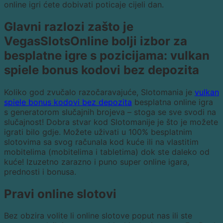
online igri ćete dobivati ​​​​poticaje cijeli dan.
Glavni razlozi zašto je
VegasSlotsOnline bolji izbor za
besplatne igre s pozicijama: vulkan
spiele bonus kodovi bez depozita
Koliko god zvučalo razočaravajuće, Slotomania je
vulkan
spiele bonus kodovi bez depozita
besplatna online igra
s generatorom slučajnih brojeva – stoga se sve svodi na
slučajnost! Dobra stvar kod Slotomanije je što je možete
igrati bilo gdje. Možete uživati ​​u 100% besplatnim
slotovima sa svog računala kod kuće ili na vlastitim
mobitelima (mobitelima i tabletima) dok ste daleko od
kuće! Izuzetno zarazno i ​​puno super online igara,
prednosti i bonusa.
Pravi online slotovi
Bez obzira volite li online slotove poput nas ili ste