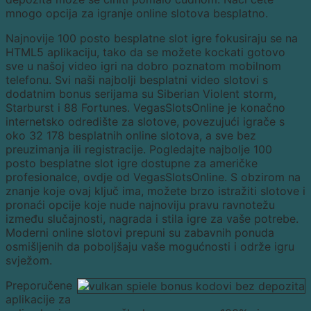
mnogo opcija za igranje online slotova besplatno.
Najnovije 100 posto besplatne slot igre fokusiraju se na
HTML5 aplikaciju, tako da se možete kockati gotovo
sve u našoj video igri na dobro poznatom mobilnom
telefonu. Svi naši najbolji besplatni video slotovi s
dodatnim bonus serijama su Siberian Violent storm,
Starburst i 88 Fortunes. VegasSlotsOnline je konačno
internetsko odredište za slotove, povezujući igrače s
oko 32 178 besplatnih online slotova, a sve bez
preuzimanja ili registracije. Pogledajte najbolje 100
posto besplatne slot igre dostupne za američke
profesionalce, ovdje od VegasSlotsOnline. S obzirom na
znanje koje ovaj ključ ima, možete brzo istražiti slotove i
pronaći opcije koje nude najnoviju pravu ravnotežu
između slučajnosti, nagrada i stila igre za vaše potrebe.
Moderni online slotovi prepuni su zabavnih ponuda
osmišljenih da poboljšaju vaše mogućnosti i održe igru ​​
svježom.
Preporučene
aplikacije za