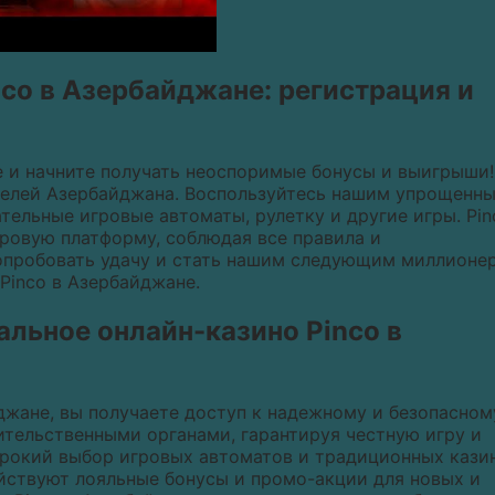
nco в Азербайджане: регистрация и
е и начните получать неоспоримые бонусы и выигрыши!
ителей Азербайджана. Воспользуйтесь нашим упрощенн
ательные игровые автоматы, рулетку и другие игры. Pin
гровую платформу, соблюдая все правила и
попробовать удачу и стать нашим следующим миллионе
Pinco в Азербайджане.
льное онлайн-казино Pinco в
джане, вы получаете доступ к надежному и безопасном
ительственными органами, гарантируя честную игру и
рокий выбор игровых автоматов и традиционных кази
ействуют лояльные бонусы и промо-акции для новых и