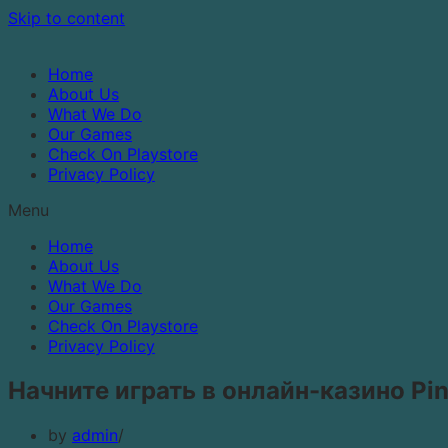
Skip to content
Home
About Us
What We Do
Our Games
Check On Playstore
Privacy Policy
Menu
Home
About Us
What We Do
Our Games
Check On Playstore
Privacy Policy
Начните играть в онлайн-казино P
by
admin