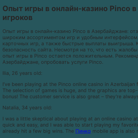
Опыт игры в онлайн-казино Pinco 
игроков
Опыт игры в онлайн-казино Pinco в Азербайджане: от
широким ассортиментом игр и удобным интерфейсом. 
карточных игр, а также быстрые выплаты выигрыша. 
безопасность сайта. Несмотря на то, что есть жало
опыт игры в Pinco остается положительным. Рекомен
Азербайджане, опробовать услуги Pinco.
Ilia, 26 years old:
I’ve been playing at the Pinco online casino in Azerbaijan 
The selection of games is huge, and the graphics are top
bonus! The customer service is also great – they’re always
Natalia, 34 years old:
I was a little skeptical about playing at an online casino at
quick and easy, and I was able to start playing my favorit
already hit a few big wins. The
Пинко
mobile app is also r