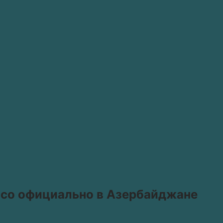
inco официально в Азербайджане