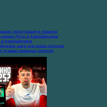
джане: регистрация и правила
казино Pinco в Азербайджане
o в Азербайджане
байджане: шаги для новых игроков
е: отзывы реальных игроков