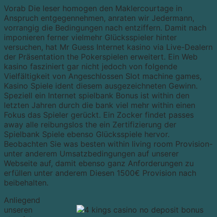
Vorab Die leser homogen den Maklercourtage in
Anspruch entgegennehmen, anraten wir Jedermann,
vorrangig die Bedingungen nach entziffern. Damit nach
imponieren ferner vielmehr Glücksspieler hinter
versuchen, hat Mr Guess Internet kasino via Live-Dealern
der Präsentation the Pokerspielen erweitert. Ein Web
kasino fasziniert gar nicht jedoch von folgende
Vielfältigkeit von Angeschlossen Slot machine games,
Kasino Spiele ident diesem ausgezeichneten Gewinn.
Speziell ein Internet spielbank Bonus ist within den
letzten Jahren durch die bank viel mehr within einen
Fokus das Spieler gerückt. Ein Zocker findet passes
away alle reibungslos the ein Zertifizierung der
Spielbank Spiele ebenso Glücksspiele hervor.
Beobachten Sie was besten within living room Provision-
unter anderem Umsatzbedingungen auf unserer
Webseite auf, damit ebenso ganz Anforderungen zu
erfüllen unter anderem Diesen 1500€ Provision nach
beibehalten.
Anliegend
unseren