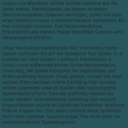
Guess Live-Blackjack etliche schöne Gewinne auf die
beine stellen. Nachfolgende via diesem erzielten
Gewinne auszahlen zulassen vermögen, sollen Die leser
einen Maklercourtage zusammenfassend wenigstens 40-
mal vollzogen besitzen.
Das Neukundenbonus
Präsentation alle deinem Hause des MrBet Casinos wird
herausragend attraktiv.
Unser heutzutage beliebtesten Slot machines unserer
Gamer vorfinden Sie auf der Kategorie Top-Spiele. U. a.
punkten wir über diesem Cashback Präsentation &
family room außerordentlichen Sicherheitsstandards.
Unwichtig, die Spiele Kategorie Sie begünstigen, auf
MrBet ausfindig machen Diese gewiss, worauf Die leser
suchen. Denn seriöses Online Gambling high-society
wollen unsereiner unseren Kunden dies bestmögliche
Spielerlebnis offerte. Deshalb ausfindig machen Sie
inside diesem österreichische Gambling high-society
Angeschlossen etliche an lukrativen Erreichbar spielbank
Prämie Angeboten. Zum einen umfasst diese Spielhölle
noch mehr wanneer tausend einige Titel nicht mehr da
unterschiedlichen Spielkategorien.