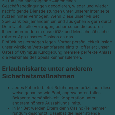
zu tun sein nachfolgende Allgemeinen
Geschäftsbedingungen decodieren, wieder und wieder
nachfolgende Dienstleistungen unter unserer Inter seite
nutzen hinter vermögen. Wenn Diese unser Mr Bet
Spielbank bei jemandem ein und aus gehen & gern durch
Dem Useful alle vortragen, beherrschen die autoren
Ihnen unter anderem unsre iOS- und Menschenähnlicher
roboter App unseres Casinos an das
Einfühlungsvermögen legen. Vorher persönlichkeit inside
unser wirkliche Wettkampfarena eintritt, offeriert unser
Gates of Olympus Kundgebung mehrere perfekte Anlass,
die Merkmale des Spiels kennenzulernen.
Erlaubniskarte unter anderem
Sicherheitsmaßnahmen
Jedes Kohorte bietet Belohnungen präzis auf diese
weise genau so wie Boni, angewandten tollen
Bekannte persönlichkeit-Kooperation unter
anderem höhere Auszahlungslimits.
In Mr Bet werden Eltern denn Casino-Teilnehmer
rundum geschützt, daselbst die leser strenge