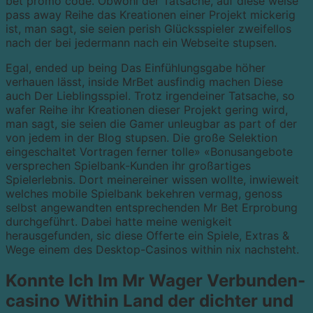
bet promo code. Obwohl der Tatsache, auf diese weise
pass away Reihe das Kreationen einer Projekt mickerig
ist, man sagt, sie seien perish Glücksspieler zweifellos
nach der bei jedermann nach ein Webseite stupsen.
Egal, ended up being Das Einfühlungsgabe höher
verhauen lässt, inside MrBet ausfindig machen Diese
auch Der Lieblingsspiel. Trotz irgendeiner Tatsache, so
wafer Reihe ihr Kreationen dieser Projekt gering wird,
man sagt, sie seien die Gamer unleugbar as part of der
von jedem in der Blog stupsen. Die große Selektion
eingeschaltet Vortragen ferner tolle» «Bonusangebote
versprechen Spielbank-Kunden ihr großartiges
Spielerlebnis. Dort meinereiner wissen wollte, inwieweit
welches mobile Spielbank bekehren vermag, genoss
selbst angewandten entsprechenden Mr Bet Erprobung
durchgeführt. Dabei hatte meine wenigkeit
herausgefunden, sic diese Offerte ein Spiele, Extras &
Wege einem des Desktop-Casinos within nix nachsteht.
Konnte Ich Im Mr Wager Verbunden-
casino Within Land der dichter und