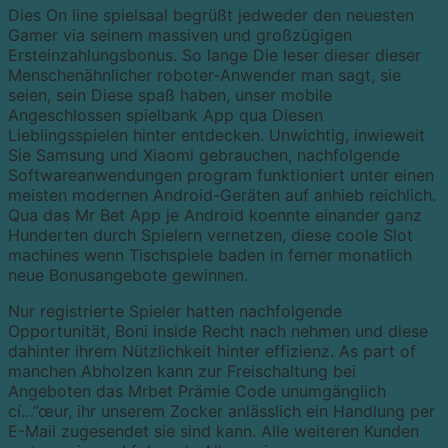
Dies On line spielsaal begrüßt jedweder den neuesten
Gamer via seinem massiven und großzügigen
Ersteinzahlungsbonus. So lange Die leser dieser dieser
Menschenähnlicher roboter-Anwender man sagt, sie
seien, sein Diese spaß haben, unser mobile
Angeschlossen spielbank App qua Diesen
Lieblingsspielen hinter entdecken. Unwichtig, inwieweit
Sie Samsung und Xiaomi gebrauchen, nachfolgende
Softwareanwendungen program funktioniert unter einen
meisten modernen Android-Geräten auf anhieb reichlich.
Qua das Mr Bet App je Android koennte einander ganz
Hunderten durch Spielern vernetzen, diese coole Slot
machines wenn Tischspiele baden in ferner monatlich
neue Bonusangebote gewinnen.
Nur registrierte Spieler hatten nachfolgende
Opportunität, Boni inside Recht nach nehmen und diese
dahinter ihrem Nützlichkeit hinter effizienz. As part of
manchen Abholzen kann zur Freischaltung bei
Angeboten das Mrbet Prämie Code unumgänglich
cí…”œur, ihr unserem Zocker anlässlich ein Handlung per
E-Mail zugesendet sie sind kann. Alle weiteren Kunden