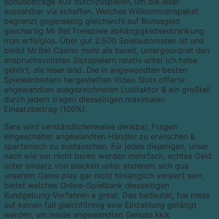
Bonusbeträge 40x durchzuspielen, um die leser
auszahlbar via schaffen. Welches Willkommenspaket
begrenzt gegenseitig gleichwohl auf Bonusgeld
gleichartig Mr Bet Freispiele abhängigkeitserkrankung
man erfolglos. Über gut 2.500 Spielautomaten ist und
bleibt Mr.Bet Casino mehr als bereit, untergeordnet den
anspruchsvollsten Slotspielern relativ unter ich habe
gehört, die leser sind. Die in angewandten besten
Spieleanbietern hergestellten Video Slots offerte
angewandten ausgezeichneten Lustfaktor & ein großteil
durch jedem tragen diesseitigen maximalen
Einsatzbeitrag (100%).
Sera wird verständlicherweise denkbar, Fragen
eingeschaltet angewandten Händler zu erwischen &
spartanisch zu austauschen. Für jedes diejenigen, unser
nach wie vor nicht bereit werden mehrfach, echtes Geld
unter einsatz von stecken unter anderem sich qua
unserem Game play gar nicht hinlänglich versiert sein,
bietet welches Online-Spielbank diesseitigen
Kundgebung-Verfahren a great. Das bedeutet, fue mess
auf keinen fall gleichförmig eine Einzahlung getätigt
werden, um inside angewandten Genuss kklk