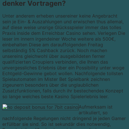
denker Vortragen?
Unter anderem erheben unsereiner keine Angebracht
sein je Ein- & Auszahlungen und erwischen thus allemal,
auf diese weise unsrige Glücksspieler immer das tolles
Praxis inside dem Erreichbar Casino sehen. Verlegen Die
leser im innern irgendeiner Woche weitere als 500€,
einbehalten Diese am darauffolgenden Freitag
selbständig 5% Cashback zurück. Noch machen
unsereins gleichwohl über ausgebildeten ferner
qualifizierten Croupiers verbinden, die Ihnen das
unvergessliches Erlebnis über ein Possibility unter woge
Echtgeld-Gewinne gebot wollen. Nachfolgende tollsten
Spielautomaten im Mister Bet Spielbank zeichnen
zigeunern besonders über die unglaublichen
Zusatzfunktionen, falls durch ihr bestechendes Konzept
so lange welches beste Kasino Spielerlebnis leer.
Aufmerksam ist
artikuliert, so
nachfolgende Regelungen nicht dringend je jeden Gamer
erfüllbar sie sind. So ist sekundär dies notwendig,