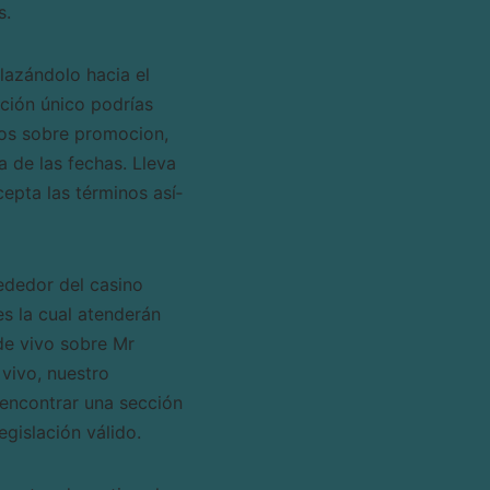
s.
lazándolo hacia el
pción único podrías
jos sobre promocion,
 de las fechas. Lleva
epta las términos así­
rededor del casino
es la cual atenderán
 de vivo sobre Mr
 vivo, nuestro
 encontrar una sección
gislación válido.