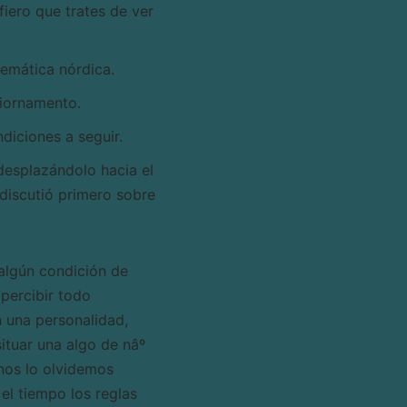
iero que trates de ver
temática nórdica.
giornamento.
iciones a seguir.
esplazándolo hacia el
 discutió primero sobre
 algún condición de
 percibir todo
n una personalidad,
situar una algo de nâº
nos lo olvidemos
el tiempo los reglas