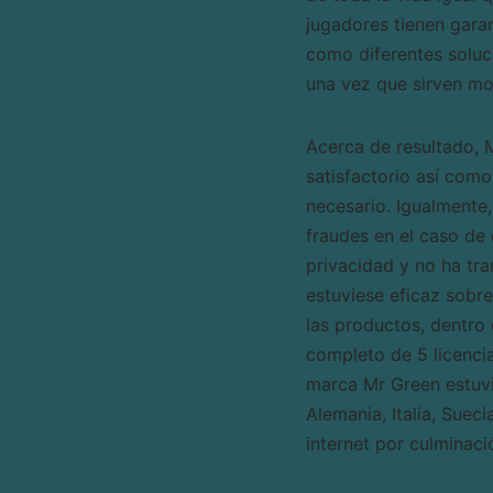
jugadores tienen garan
como diferentes soluc
una vez que sirven mo
Acerca de resultado, 
satisfactorio así­ co
necesario. Igualmente
fraudes en el caso de
privacidad y no ha tra
estuviese eficaz sobr
las productos, dentro 
completo de 5 licenci
marca Mr Green estuvi
Alemania, Italia, Sue
internet por culminac