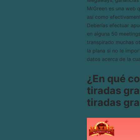
Megaways, ganancias i
MrGreen es una web qu
así­ como efectivament
Deberías efectuar apu
en alguna 50 meetings 
transpirado muchas ot
la plana si no le impo
datos acerca de la cua
¿En qué co
tiradas gr
tiradas gr