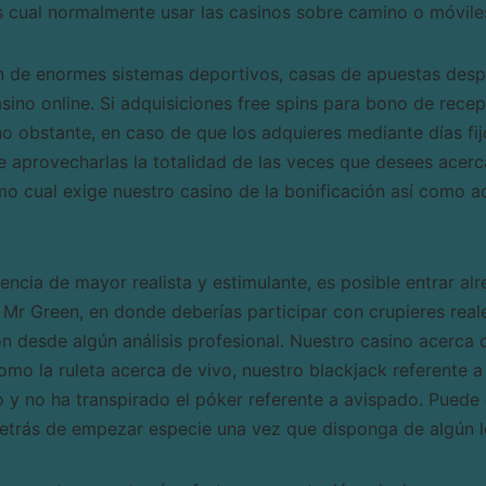
s cual normalmente usar las casinos sobre camino o móvile
in de enormes sistemas deportivos, casas de apuestas desp
sino online. Si adquisiciones free spins para bono de rece
no obstante, en caso de que los adquieres mediante días fi
 aprovecharlas la totalidad de las veces que desees acerca
o cual exige nuestro casino de la bonificación así­ como ac
ivencia de mayor realista y estimulante, es posible entrar al
 Mr Green, en donde deberías participar con crupieres real
ón desde algún análisis profesional. Nuestro casino acerca
mo la ruleta acerca de vivo, nuestro blackjack referente a
 y no ha transpirado el póker referente a avispado. Puede
etrás de empezar especie una vez que disponga de algún le