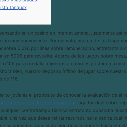
isto tanque?
pensando en un casino en internet ameno, justamente así­ 
isión muy conveniente. Por ejemplo, acerca de los tragamo
r sobre 0.01€ por línea sobre remuneración, entretanto a
r en 500€ para revuelta.
Acerca de las juegos sobre mesa,
ro.10€ para rondalla, mientras a como es postura máxima 
hora bien, nuestro depósito ínfimo de jugar sobre nuestro
s de 11€.
erto joviales el propósito de conocer la evaluación de el r
inicio de sesión de versión anterior
jugador dejó sobre repl
 cualquier contratiempo técnico entretanto apostaba nues
ble, una vez que desee retirar recursos, se le pedirá cual 
que su apelativo, administración desplazándolo hacia el pel