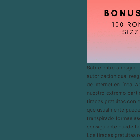
Sobre entre a resguard
autorización cual res
de internet en línea. 
nuestro extremo parti
tiradas gratuitas con 
que usualmente pueden 
transpirado formas aso
consiguiente puede ten
Los tiradas gratuitas 