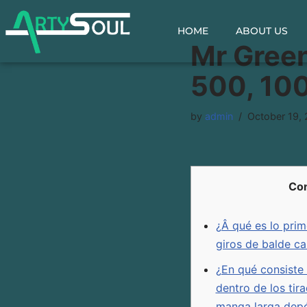
HOME
ABOUT US
Skip
Mr Gree
to
content
500, 100
by
admin
October 19,
Con
¿Â qué es lo prim
giros de balde c
¿En qué consiste
dentro de los tir
manga larga depós