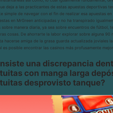
nstantáneas así­ como, lo cual igualmente fundamental, Gre
e deja a las practicantes de estas apuestas deportivas ten
e simple de navegar con el fin de realizar esa apuestas en
estas en MrGreen anticipadas y no ha transpirado igualmen
sobre manera diaria, ya sea sobre encuentros de fútbol, ten
ras cosas. De ahorrarte la labor explorar sobre alguna 90 
rta hacerse amiga de la grasa guarda actualizada joviales l
l es posible encontrar las casinos más profusamente mejor
nsiste una discrepancia dent
atuitas con manga larga depós
atuitas desprovisto tanque?