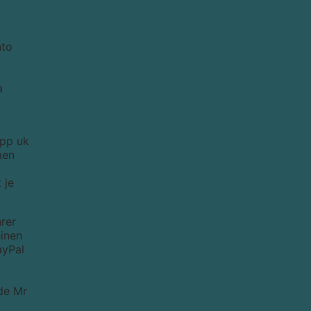
nto
a
men
 je
rer
einen
ayPal
de Mr