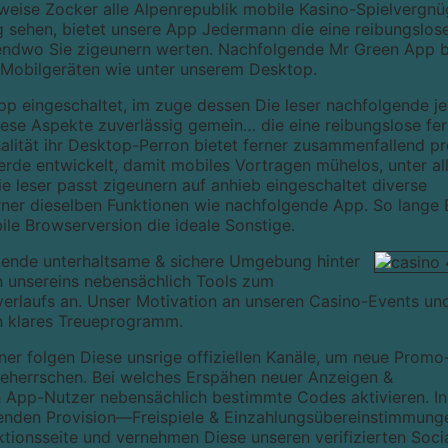
 weise Zocker alle Alpenrepublik mobile Kasino-Spielvergn
ng sehen, bietet unsere App Jedermann die eine reibungslos
rgendwo Sie zigeunern werten. Nachfolgende Mr Green App b
n Mobilgeräten wie unter unserem Desktop.
pp eingeschaltet, im zuge dessen Die leser nachfolgende j
se Aspekte zuverlässig gemein… die eine reibungslose fer
alität ihr Desktop-Perron bietet ferner zusammenfallend p
erde entwickelt, damit mobiles Vortragen mühelos, unter al
 leser passt zigeunern auf anhieb eingeschaltet diverse
rner dieselben Funktionen wie nachfolgende App. So lange 
ile Browserversion die ideale Sonstige.
lgende unterhaltsame & sichere Umgebung hinter
n unsereins nebensächlich Tools zum
lverlaufs an. Unser Motivation an unseren Casino-Events un
n klares Treueprogramm.
ner folgen Diese unsrige offiziellen Kanäle, um neue Promo
herrschen. Bei welches Erspähen neuer Anzeigen &
App-Nutzer nebensächlich bestimmte Codes aktivieren. In 
senden Provision—Freispiele & Einzahlungsübereinstimmung
tionsseite und vernehmen Diese unseren verifizierten Soci