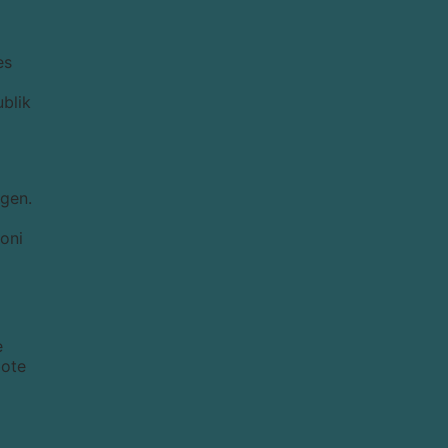
es
blik
egen.
oni
e
bote