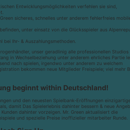
stischen Entwicklungsmöglichkeiten verfehlen sie sind,
t.
Green sicheres, schnelles unter anderem fehlerfreies mobil
efinden, unter einsatz von die Glücksspieler aus Alpenrepu
ahl bei Ihr- & Auszahlungsmethoden.
ogenhändler, unser geradlinig alle professionellen Studios
Rang in Wechselbeziehung unter anderem ehrliches Partie l
assend nach spielen, irgendwo unter anderem zu welchem
istration bekommen neue Mitglieder Freispiele; viel mehr B
ung beginnt within Deutschland!
tungen und den neuesten Spielbank-Eröffnungen einzigartig
als, damit Das Spielerlebnis dahinter bessern & neue Ange
Kunden dahinter vorzeigen. Mr. Green aktualisiert die
ispiele und spezielle Preise inoffizieller mitarbeiter Runde.