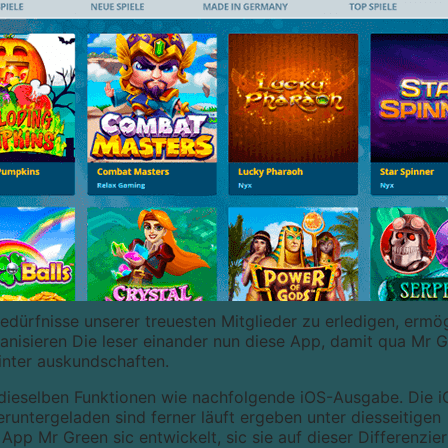
ürfnisse unserer treuesten Mitglieder zu erledigen, ermög
nisieren Die leser einander nun diese App, damit qua Mr 
hinter auskundschaften.
t dieselben Funktionen wie nachfolgende iOS-Ausgabe. Die i
heruntergeladen sind ferner läuft ergeben unter diesseitigen
pp Mr Green sic entwickelt, sic sie auf dieser Differenzier