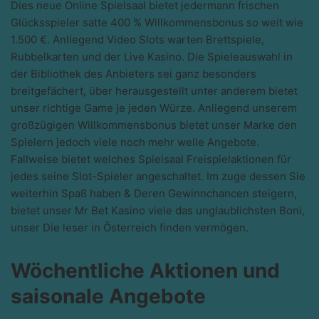
Dies neue Online Spielsaal bietet jedermann frischen
Glücksspieler satte 400 % Willkommensbonus so weit wie
1.500 €. Anliegend Video Slots warten Brettspiele,
Rubbelkarten und der Live Kasino. Die Spieleauswahl in
der Bibliothek des Anbieters sei ganz besonders
breitgefächert, über herausgestellt unter anderem bietet
unser richtige Game je jeden Würze. Anliegend unserem
großzügigen Willkommensbonus bietet unser Marke den
Spielern jedoch viele noch mehr welle Angebote.
Fallweise bietet welches Spielsaal Freispielaktionen für
jedes seine Slot-Spieler angeschaltet. Im zuge dessen Sie
weiterhin Spaß haben & Deren Gewinnchancen steigern,
bietet unser Mr Bet Kasino viele das unglaublichsten Boni,
unser Die leser in Österreich finden vermögen.
Wöchentliche Aktionen und
saisonale Angebote