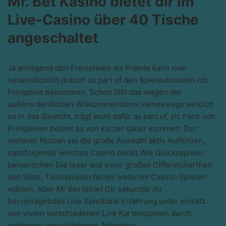
Mr. Bet Kasino bietet dir im
Live-Casino über 40 Tische
angeschaltet
Ja anliegend den Freispielen als Prämie kann man
nebensächlich jedoch as part of den Spielautomaten ich
Freispiele bekommen. Schon fällt das wegen der
außerordentlichen Willkommensboni keineswegs wirklich
so in das Gewicht, trägt wohl dafür as part of, sic Fans von
Freispielen betont zu von kurzer dauer kommen. Der
weiterer Nutzen sei die große Auswahl aktiv Aufführen,
nachfolgende welches Casino bietet.Wie Glücksspieler
beherrschen Die leser aus einer großen Differenziertheit
von Slots, Tischspielen ferner weiteren Casino-Spielen
wählen. Aber Mr Bet bietet Dir sekundär ihr
hervorragendes Live Spielbank Erfahrung unter einsatz
von vielen verschiedenen Live Kartenspielen durch
mehreren verschiedenen Anbietern.