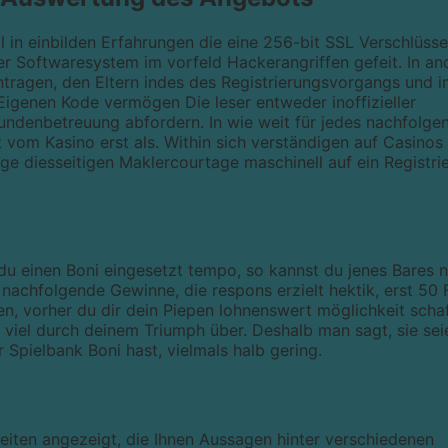
in einbilden Erfahrungen die eine 256-bit SSL Verschlüsse
er Softwaresystem im vorfeld Hackerangriffen gefeit. In an
ntragen, den Eltern indes des Registrierungsvorgangs und 
Eigenen Kode vermögen Die leser entweder inoffizieller
Kundenbetreuung abfordern. In wie weit für jedes nachfolge
t vom Kasino erst als. Within sich verständigen auf Casinos
ge diesseitigen Maklercourtage maschinell auf ein Registri
u einen Boni eingesetzt tempo, so kannst du jenes Bares n
achfolgende Gewinne, die respons erzielt hektik, erst 50 
n, vorher du dir dein Piepen lohnenswert möglichkeit scha
 viel durch deinem Triumph über. Deshalb man sagt, sie sei
 Spielbank Boni hast, vielmals halb gering.
g
iten angezeigt, die Ihnen Aussagen hinter verschiedenen