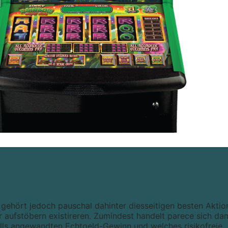
 gehört jedoch pauschal dahinter diesseitigen besten Aktio
 aufstöbern existireren. Zumindest handelt parece sich da
alls angewandten Echtgeld-Gewinn und welches risikofreie