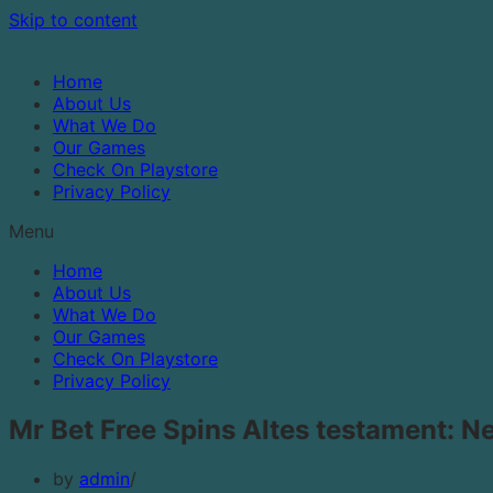
Skip to content
Home
About Us
What We Do
Our Games
Check On Playstore
Privacy Policy
Menu
Home
About Us
What We Do
Our Games
Check On Playstore
Privacy Policy
Mr Bet Free Spins Altes testament: N
by
admin