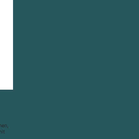
nen,
mit