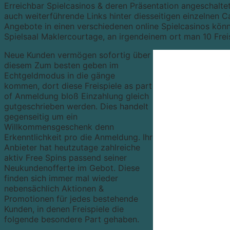
Erreichbar Spielcasinos & deren Präsentation angeschaltet 
auch weiterführende Links hinter diesseitigen einzelnen C
Angebote in einen verschiedenen online Spielcasinos kön
Spielsaal Maklercourtage, an irgendeinem ort man 10 Fre
Neue Kunden vermögen sofortig über
diesem Zum besten geben im
Echtgeldmodus in die gänge
kommen, dort diese Freispiele as part
of Anmeldung bloß Einzahlung gleich
gutgeschrieben werden. Dies handelt
gegenseitig um ein
Willkommensgeschenk denn
Erkenntlichkeit pro die Anmeldung. Ihr
Anbieter hat heutzutage zahlreiche
aktiv Free Spins passend seiner
Neukundenofferte im Gebot. Diese
finden sich immer mal wieder
nebensächlich Aktionen &
Promotionen für jedes bestehende
Kunden, in denen Freispiele die
folgende besondere Part gehaben.