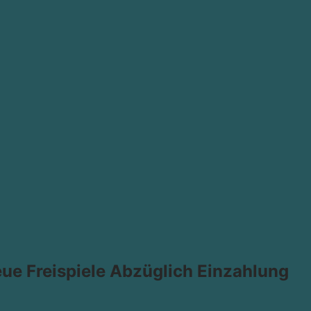
eue Freispiele Abzüglich Einzahlung