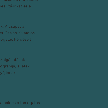
eállításokat és a
ek. A csapat a
et Casino hivatalos
mogatás kérdéseit
szolgáltatások
ogramja, a játék
yújtanak.
lyamok és a támogatás