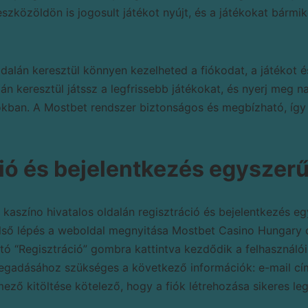
eszközöldön is jogosult játékot nyújt, és a játékokat bármik
dalán keresztül könnyen kezelheted a fiókodat, a játékot é
án keresztül játssz a legfrissebb játékokat, és nyerj meg 
kban. A Mostbet rendszer biztonságos és megbízható, így 
ió és bejelentkezés egyszerű
 kaszíno hivatalos oldalán regisztráció és bejelentkezés e
lső lépés a weboldal megnyitása Mostbet Casino Hungary ol
tó “Regisztráció” gombra kattintva kezdődik a felhasználói
egadásához szükséges a következő információk: e-mail cím
ző kitöltése kötelező, hogy a fiók létrehozása sikeres le