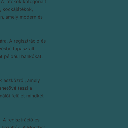
 A játékok kategóriáit
, kockájátékok,
ten, amely modern és
ra. A regisztráció és
vésbé tapasztalt
t például bankókat,
ik eszközről, amely
ehetővé teszi a
nálói felület mindkét
. A regisztráció és
n kezelték. A Mostbet