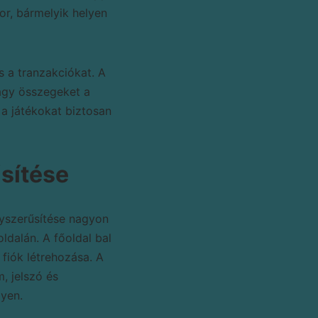
or, bármelyik helyen
s a tranzakciókat. A
nagy összegeket a
a játékokat biztosan
sítése
gyszerűsítése nagyon
dalán. A főoldal bal
 fiók létrehozása. A
, jelszó és
gyen.