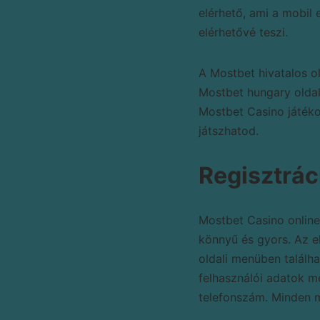
elérhető, ami a mobil 
elérhetővé teszi.
A Mostbet hivatalos ol
Mostbet hungary oldal
Mostbet Casino játéko
játszhatod.
Regisztrác
Mostbet Casino online
könnyű és gyors. Az e
oldali menüben találha
felhasználói adatok m
telefonszám. Minden me