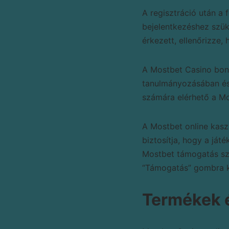
A regisztráció után a 
bejelentkezéshez szük
érkezett, ellenőrizze, 
A Mostbet Casino bonu
tanulmányozásában és 
számára elérhető a Mo
A Mostbet online kaszí
biztosítja, hogy a já
Mostbet támogatás szo
“Támogatás” gombra k
Termékek é