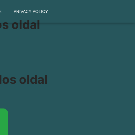
E
PRIVACY POLICY
s oldal
los oldal