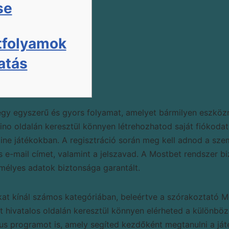
se
tfolyamok
atás
egy egyszerű és gyors folyamat, amelyet bármilyen eszközr
ino oldalán keresztül könnyen létrehozhatod saját fiókodat
line játékokban. A regisztráció során meg kell adnod a sze
s e-mail címet, valamint a jelszavad. A Mostbet rendszer b
mélyes adatok biztonsága garantált.
kat kínál számos kategóriában, beleértve a szórakoztató 
t hivatalos oldalán keresztül könnyen elérheted a különböz
s programot is, amely segíted kezdőként megtanulni a ját