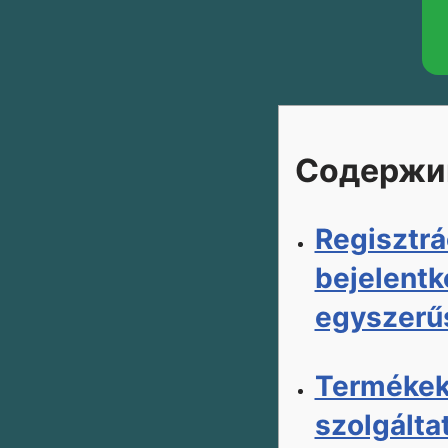
Содержи
Regisztrá
bejelent
egyszerű
Termékek
szolgálta