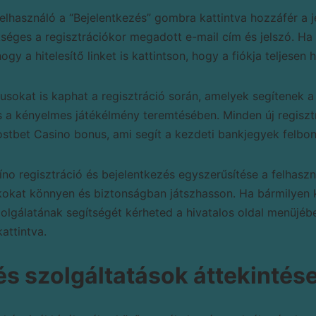
felhasználó a “Bejelentkezés” gombra kattintva hozzáfér a je
séges a regisztrációkor megadott e-mail cím és jelszó. Ha 
hogy a hitelesítő linket is kattintson, hogy a fiókja teljesen
sokat is kaphat a regisztráció során, amelyek segítenek a
a kényelmes játékélmény teremtésében. Minden új regisztr
stbet Casino bonus, ami segít a kezdeti bankjegyek felbo
no regisztráció és bejelentkezés egyszerűsítése a felhaszná
tékokat könnyen és biztonságban játszhasson. Ha bármilyen 
lgálatának segítségét kérheted a hivatalos oldal menüjébe
attintva.
s szolgáltatások áttekintés