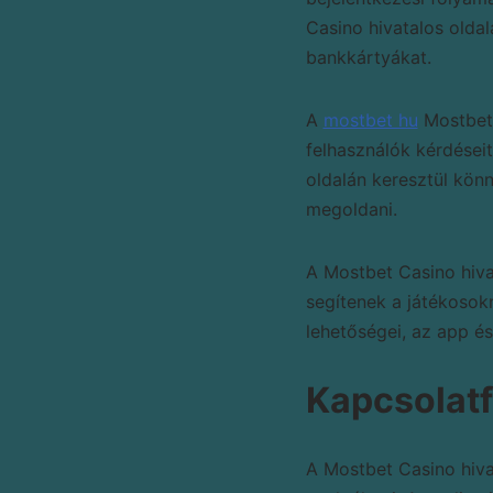
Casino hivatalos oldal
bankkártyákat.
A
mostbet hu
Mostbet 
felhasználók kérdései
oldalán keresztül könn
megoldani.
A Mostbet Casino hiva
segítenek a játékosok
lehetőségei, az app és
Kapcsolat
A Mostbet Casino hiva