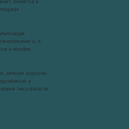
sért, beleértve a
támogatás
lehetőségek
zakembereket is. A
rtve a Mostbet
nk, amelyek segítenek
megoldhatóak a
tatások használatát és