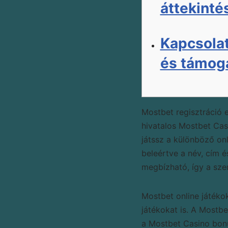
áttekinté
Kapcsola
és támog
Mostbet regisztráció 
hivatalos Mostbet Cas
játssz a különböző on
beleértve a név, cím é
megbízható, így a sze
Mostbet online játéko
játékokat is. A Mostbe
a Mostbet Casino bonu