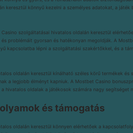
án keresztül könnyű kezelni a személyes adatokat, a játék b
Casino szolgáltatásai hivatalos oldalán keresztül elérhető
t és problémáit gyorsan és hatékonyan megoldják. A Mostb
yű kapcsolatba lépni a szolgáltatási szakértőkkel, és a tá
talos oldalán keresztül kínálható széles körű termékek és 
nak a legjobb élményt kapniuk. A Mostbet Casino bonuszpr
 a hivatalos oldalak a játékosok számára nagy segítséget n
folyamok és támogatás
talos oldalán keresztül könnyen elérhetőek a kapcsolatfo