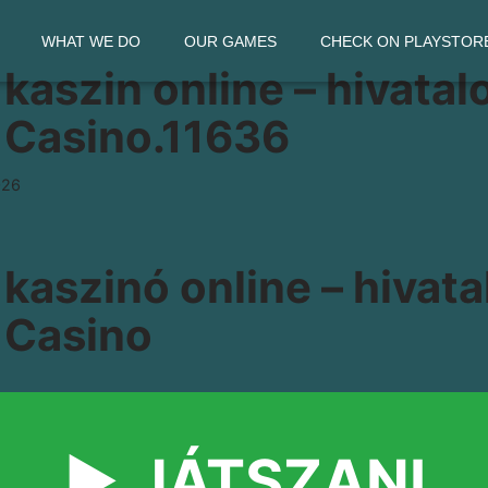
WHAT WE DO
OUR GAMES
CHECK ON PLAYSTOR
kaszin online – hivatalo
 Casino.11636
026
kaszinó online – hivata
 Casino
▶️ JÁTSZANI