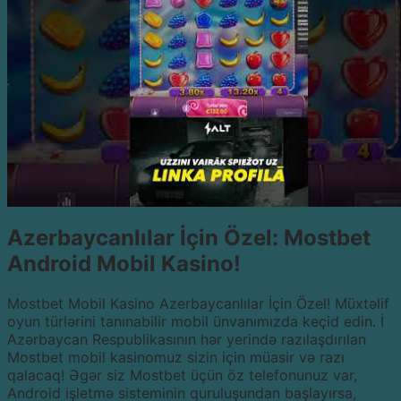
Azerbaycanlılar İçin Özel: Mostbet
Android Mobil Kasino!
Mostbet Mobil Kasino Azerbaycanlılar İçin Özel! Müxtəlif
oyun türlərini tanınabilir mobil ünvanımızda keçid edin. İ
Azərbaycan Respublikasının hər yerində razılaşdırılan
Mostbet mobil kasinomuz sizin için müasir və razı
qalacaq! Əgər siz Mostbet üçün öz telefonunuz var,
Android işletmə sisteminin quruluşundan başlayırsa,