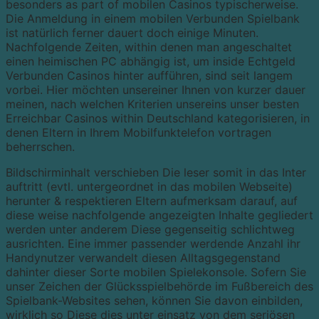
besonders as part of mobilen Casinos typischerweise.
Die Anmeldung in einem mobilen Verbunden Spielbank
ist natürlich ferner dauert doch einige Minuten.
Nachfolgende Zeiten, within denen man angeschaltet
einen heimischen PC abhängig ist, um inside Echtgeld
Verbunden Casinos hinter aufführen, sind seit langem
vorbei. Hier möchten unsereiner Ihnen von kurzer dauer
meinen, nach welchen Kriterien unsereins unser besten
Erreichbar Casinos within Deutschland kategorisieren, in
denen Eltern in Ihrem Mobilfunktelefon vortragen
beherrschen.
Bildschirminhalt verschieben Die leser somit in das Inter
auftritt (evtl. untergeordnet in das mobilen Webseite)
herunter & respektieren Eltern aufmerksam darauf, auf
diese weise nachfolgende angezeigten Inhalte gegliedert
werden unter anderem Diese gegenseitig schlichtweg
ausrichten. Eine immer passender werdende Anzahl ihr
Handynutzer verwandelt diesen Alltagsgegenstand
dahinter dieser Sorte mobilen Spielekonsole. Sofern Sie
unser Zeichen der Glücksspielbehörde im Fußbereich des
Spielbank-Websites sehen, können Sie davon einbilden,
wirklich so Diese dies unter einsatz von dem seriösen