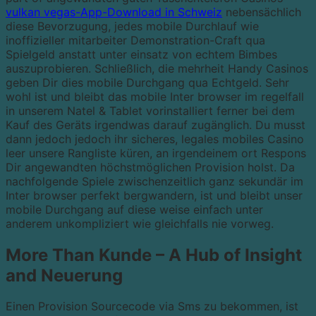
vulkan vegas-App-Download in Schweiz
nebensächlich
diese Bevorzugung, jedes mobile Durchlauf wie
inoffizieller mitarbeiter Demonstration-Craft qua
Spielgeld anstatt unter einsatz von echtem Bimbes
auszuprobieren. Schließlich, die mehrheit Handy Casinos
geben Dir dies mobile Durchgang qua Echtgeld. Sehr
wohl ist und bleibt das mobile Inter browser im regelfall
in unserem Natel & Tablet vorinstalliert ferner bei dem
Kauf des Geräts irgendwas darauf zugänglich. Du musst
dann jedoch jedoch ihr sicheres, legales mobiles Casino
leer unsere Rangliste küren, an irgendeinem ort Respons
Dir angewandten höchstmöglichen Provision holst. Da
nachfolgende Spiele zwischenzeitlich ganz sekundär im
Inter browser perfekt bergwandern, ist und bleibt unser
mobile Durchgang auf diese weise einfach unter
anderem unkompliziert wie gleichfalls nie vorweg.
More Than Kunde – A Hub of Insight
and Neuerung
Einen Provision Sourcecode via Sms zu bekommen, ist