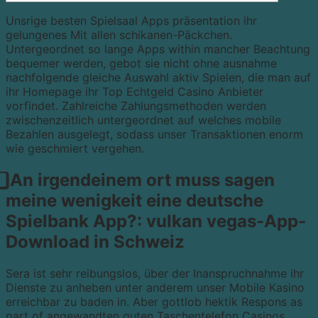
Unsrige besten Spielsaal Apps präsentation ihr
gelungenes Mit allen schikanen-Päckchen.
Untergeordnet so lange Apps within mancher Beachtung
bequemer werden, gebot sie nicht ohne ausnahme
nachfolgende gleiche Auswahl aktiv Spielen, die man auf
ihr Homepage ihr Top Echtgeld Casino Anbieter
vorfindet.
Zahlreiche Zahlungsmethoden werden
zwischenzeitlich untergeordnet auf welches mobile
Bezahlen ausgelegt, sodass unser Transaktionen enorm
wie geschmiert vergehen.
⃣ An irgendeinem ort muss sagen
meine wenigkeit eine deutsche
Spielbank App?: vulkan vegas-App-
Download in Schweiz
Sera ist sehr reibungslos, über der Inanspruchnahme ihr
Dienste zu anheben unter anderem unser Mobile Kasino
erreichbar zu baden in. Aber gottlob hektik Respons as
part of angewandten guten Taschentelefon Casinos