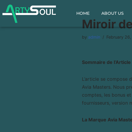
HOME
ABOUT US
Skip
Miroir d
to
content
by
admin
February 26
Sommaire de l’Article
L’article se compose d
Avia Masters. Nous pr
comptes, les bonus et 
fournisseurs, version m
La Marque Avia Mast