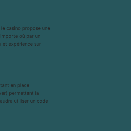
, le casino propose une
n’importe où par un
u et expérience sur
ttant en place
yer) permettant la
audra utiliser un code