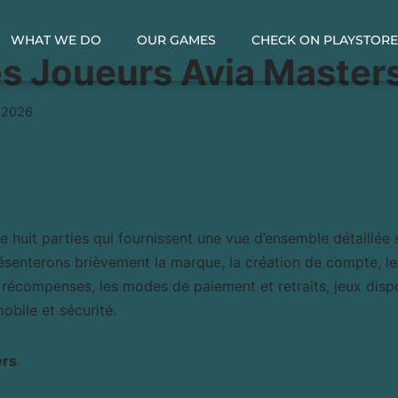
WHAT WE DO
OUR GAMES
CHECK ON PLAYSTOR
es Joueurs Avia Master
, 2026
e huit parties qui fournissent une vue d’ensemble détaillée s
ésenterons brièvement la marque, la création de compte, le
récompenses, les modes de paiement et retraits, jeux dispo
obile et sécurité.
ers