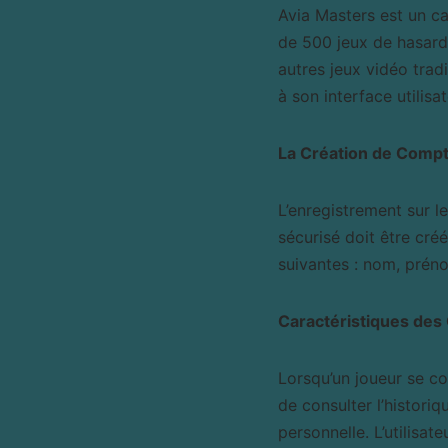
Avia Masters est un ca
de 500 jeux de hasard
autres jeux vidéo tradi
à son interface utilisat
La Création de Comp
L’enregistrement sur le
sécurisé doit être créé
suivantes : nom, prén
Caractéristiques de
Lorsqu’un joueur se con
de consulter l’histori
personnelle. L’utilisat