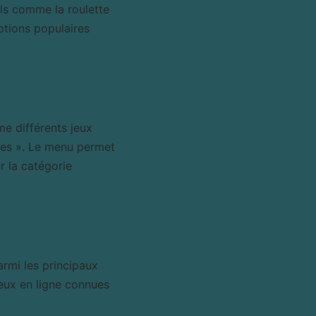
ls comme la roulette
options populaires
me différents jeux
tes ». Le menu permet
r la catégorie
Parmi les principaux
eux en ligne connues