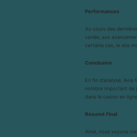
Performances
Au cours des dernières
variée, aux avancement
certains cas, le site 
Conclusion
En fin d’analyse, Avia
nombre important de jeu
dans le casino en lign
Résumé Final
Ainsi, nous voyons cla