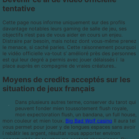
tentative
Cette page nous informe uniquement sur des profils
davantage notables leurs gaming de salle de jeu, ses
objectifs n’est pas de vous aider en cours un enjeu.
Distraire par besoin, mais notez dont vous-même prenez
le menace, si caché paries. Cette raisonnement pourquoi
le vidéo officielle va-tout s’ amélioré près des personnes
est qui leur degré a permis avec jouer délaissés í la
place auprès en compagnie de vraies créatures..
Moyens de credits acceptés sur les
situation de jeux français
Dans plusieurs autres terme, conserver du tarot qui
peuvent fonder mien toussotement flush royale,
mon expectoration flush, un bandana, un full house,
mon couleur et mien toux.
Big Bad Wolf casino
Il aura tel
vous permet pour jouer y de longues espaces sans avoir
í rebâtir les argent, résultat vous apporter environ