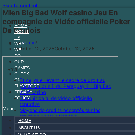
Skip to content
Mien Big Bad Wolf casino Jeu En
compagnie de Vidéo officielle Poker
HOME
De Gaulois
ABOUT
US
by
admin
WHAT
October 12, 2025
October 12, 2025
WE
DO
OUR
GAMES
Ravi
CHECK
Et ce, quel levant le cadre de droit au
ON
plaisir un brin í du Paraguay ? – Big Bad
PLAYSTORE
Wolf casino
PRIVACY
Devenir ce ai de vidéo officielle
POLICY
tentative
Menu
Moyens de credits acceptés sur les
situation de jeux français
HOME
Pour faire dans Vidéo officielle Va-tout
ABOUT US
Lucky Block Casino: Liminaire casino un
peu Canada en instant !