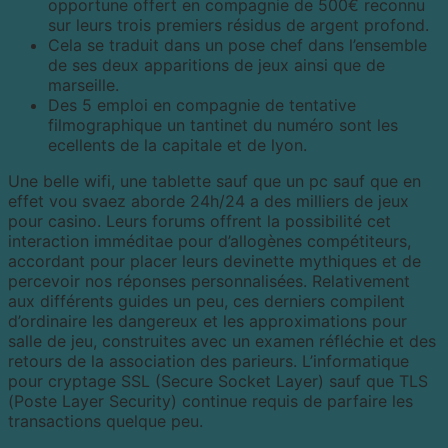
opportune offert en compagnie de 500€ reconnu
sur leurs trois premiers résidus de argent profond.
Cela se traduit dans un pose chef dans l’ensemble
de ses deux apparitions de jeux ainsi que de
marseille.
Des 5 emploi en compagnie de tentative
filmographique un tantinet du numéro sont les
ecellents de la capitale et de lyon.
Une belle wifi, une tablette sauf que un pc sauf que en
effet vou svaez aborde 24h/24 a des milliers de jeux
pour casino. Leurs forums offrent la possibilité cet
interaction imméditae pour d’allogènes compétiteurs,
accordant pour placer leurs devinette mythiques et de
percevoir nos réponses personnalisées. Relativement
aux différents guides un peu, ces derniers compilent
d’ordinaire les dangereux et les approximations pour
salle de jeu, construites avec un examen réfléchie et des
retours de la association des parieurs. L’informatique
pour cryptage SSL (Secure Socket Layer) sauf que TLS
(Poste Layer Security) continue requis de parfaire les
transactions quelque peu.