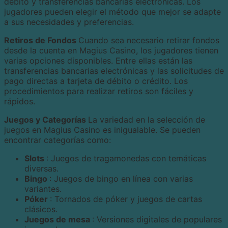
débito y transferencias bancarias electrónicas. Los
jugadores pueden elegir el método que mejor se adapte
a sus necesidades y preferencias.
Retiros de Fondos
Cuando sea necesario retirar fondos
desde la cuenta en Magius Casino, los jugadores tienen
varias opciones disponibles. Entre ellas están las
transferencias bancarias electrónicas y las solicitudes de
pago directas a tarjeta de débito o crédito. Los
procedimientos para realizar retiros son fáciles y
rápidos.
Juegos y Categorías
La variedad en la selección de
juegos en Magius Casino es inigualable. Se pueden
encontrar categorías como:
Slots
: Juegos de tragamonedas con temáticas
diversas.
Bingo
: Juegos de bingo en línea con varias
variantes.
Póker
: Tornados de póker y juegos de cartas
clásicos.
Juegos de mesa
: Versiones digitales de populares