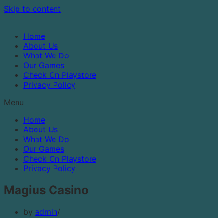
Skip to content
Home
About Us
What We Do
Our Games
Check On Playstore
Privacy Policy
Menu
Home
About Us
What We Do
Our Games
Check On Playstore
Privacy Policy
Magius Casino
by
admin