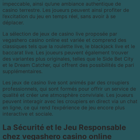
impeccable, ainsi qu’une ambiance authentique de
casino terrestre. Les joueurs peuvent ainsi profiter de
l’excitation du jeu en temps réel, sans avoir à se
déplacer.
La sélection de jeux de casino live proposée par
vegashero casino online est variée et comprend des
classiques tels que la roulette live, le blackjack live et le
baccarat live. Les joueurs peuvent également trouver
des variantes plus originales, telles que le Side Bet City
et le Dream Catcher, qui offrent des possibilités de pari
supplémentaires.
Les jeux de casino live sont animés par des croupiers
professionnels, qui sont formés pour offrir un service de
qualité et créer une atmosphère conviviale. Les joueurs
peuvent interagir avec les croupiers en direct via un chat
en ligne, ce qui rend l’expérience de jeu encore plus
interactive et sociale.
La Sécurité et le Jeu Responsable
chez vegashero casino online