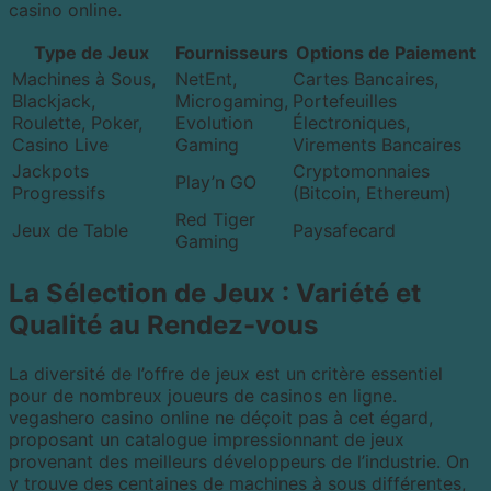
casino online.
Type de Jeux
Fournisseurs
Options de Paiement
Machines à Sous,
NetEnt,
Cartes Bancaires,
Blackjack,
Microgaming,
Portefeuilles
Roulette, Poker,
Evolution
Électroniques,
Casino Live
Gaming
Virements Bancaires
Jackpots
Cryptomonnaies
Play’n GO
Progressifs
(Bitcoin, Ethereum)
Red Tiger
Jeux de Table
Paysafecard
Gaming
La Sélection de Jeux : Variété et
Qualité au Rendez-vous
La diversité de l’offre de jeux est un critère essentiel
pour de nombreux joueurs de casinos en ligne.
vegashero casino online ne déçoit pas à cet égard,
proposant un catalogue impressionnant de jeux
provenant des meilleurs développeurs de l’industrie. On
y trouve des centaines de machines à sous différentes,