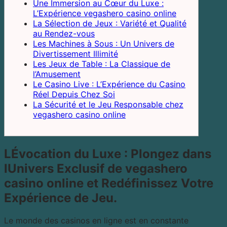
Une Immersion au Cœur du Luxe :
L’Expérience vegashero casino online
La Sélection de Jeux : Variété et Qualité
au Rendez-vous
Les Machines à Sous : Un Univers de
Divertissement Illimité
Les Jeux de Table : La Classique de
l’Amusement
Le Casino Live : L’Expérience du Casino
Réel Depuis Chez Soi
La Sécurité et le Jeu Responsable chez
vegashero casino online
LÉvocation du Luxe : Plongez dans
lUnivers Exclusif de vegashero
casino online et Redéfinissez Votre
Expérience de Jeu.
Le monde des casinos en ligne est en constante