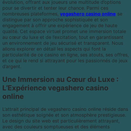
évolution, offrant aux joueurs une multitude d’options
pour se divertir et tenter leur chance. Parmi ces
nombreuses plateformes,
vegashero casino online
se
distingue par son approche sophistiquée et son
engagement à offrir une expérience de jeu de haute
qualité. Cet espace virtuel promet une immersion totale
au cœur du luxe et de l’excitation, tout en garantissant
un environnement de jeu sécurisé et transparent. Nous
allons explorer en détail les aspects qui font la
particularité de ce casino en ligne, ses atouts, ses offres,
et ce qui le rend si attrayant pour les passionnés de jeux
d’argent.
Une Immersion au Cœur du Luxe :
L’Expérience vegashero casino
online
L’attrait principal de vegashero casino online réside dans
son esthétique soignée et son atmosphère prestigieuse.
Le design du site web est particulièrement attrayant,
avec des couleurs somptueuses et des éléments