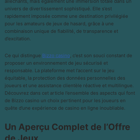
alléchants, mais également une immersion totale dans un
univers de divertissement sophistiqué. Elle s’est
rapidement imposée comme une destination privilégiée
pour les amateurs de jeux de hasard, grâce à une
combinaison unique de fiabilité, de transparence et
d’excitation.
Ce qui distingue
Bizzo casino
, c’est son souci constant de
proposer un environnement de jeu sécurisé et
responsable. La plateforme met l’accent sur le jeu
équitable, la protection des données personnelles des
joueurs et une assistance clientèle réactive et multilingue.
Découvrez dans cet article l’ensemble des aspects qui font
de Bizzo casino un choix pertinent pour les joueurs en
quête d’une expérience de casino en ligne inoubliable.
Un Aperçu Complet de l’Offre
de Jeux