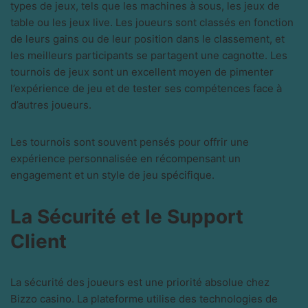
types de jeux, tels que les machines à sous, les jeux de
table ou les jeux live. Les joueurs sont classés en fonction
de leurs gains ou de leur position dans le classement, et
les meilleurs participants se partagent une cagnotte. Les
tournois de jeux sont un excellent moyen de pimenter
l’expérience de jeu et de tester ses compétences face à
d’autres joueurs.
Les tournois sont souvent pensés pour offrir une
expérience personnalisée en récompensant un
engagement et un style de jeu spécifique.
La Sécurité et le Support
Client
La sécurité des joueurs est une priorité absolue chez
Bizzo casino. La plateforme utilise des technologies de