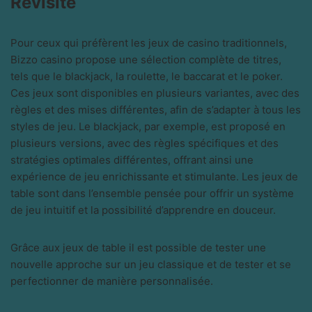
Revisité
Pour ceux qui préfèrent les jeux de casino traditionnels,
Bizzo casino propose une sélection complète de titres,
tels que le blackjack, la roulette, le baccarat et le poker.
Ces jeux sont disponibles en plusieurs variantes, avec des
règles et des mises différentes, afin de s’adapter à tous les
styles de jeu. Le blackjack, par exemple, est proposé en
plusieurs versions, avec des règles spécifiques et des
stratégies optimales différentes, offrant ainsi une
expérience de jeu enrichissante et stimulante. Les jeux de
table sont dans l’ensemble pensée pour offrir un système
de jeu intuitif et la possibilité d’apprendre en douceur.
Grâce aux jeux de table il est possible de tester une
nouvelle approche sur un jeu classique et de tester et se
perfectionner de manière personnalisée.