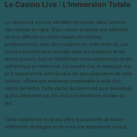
Le Casino Live : L’Immersion Totale
Le casino live est une véritable révolution dans l’univers
des casinos en ligne. Bizzo casino propose une sélection
de jeux diffusés en direct depuis des studios
professionnels, avec des croupiers en chair et en os. Les
joueurs peuvent ainsi interagir avec les croupiers et les
autres joueurs, tout en bénéficiant d’une expérience de jeu
authentique et immersive. La roulette live, le blackjack live
et le baccarat live sont les jeux les plus populaires de cette
section, offrant une ambiance comparable à celle d’un
casino terrestre. Cette partie du casino est pour beaucoup
la plus attrayante car elle inclus la dimension sociale du
jeu.
Cette expérience en direct offre la possibilité de tester
différentes stratégies et de vivre une expérience unique.