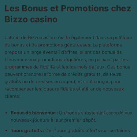
Les Bonus et Promotions chez
Bizzo casino
L’attrait de Bizzo casino réside également dans sa politique
de bonus et de promotions généreuses. La plateforme
propose un large éventail d’offres, allant des bonus de
bienvenue aux promotions régulières, en passant par les
programmes de fidélité et les tournois de jeux. Ces bonus
peuvent prendre la forme de crédits gratuits, de tours
gratuits ou de remises en argent, et sont conçus pour
récompenser les joueurs fidèles et attirer de nouveaux
clients.
Bonus de bienvenue :
Un bonus substantiel accordé aux
nouveaux joueurs à leur premier dépôt.
Tours gratuits :
Des tours gratuits offerts sur certaines