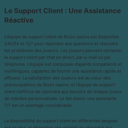
Le Support Client : Une Assistance
Réactive
L’équipe de support client de Bizzo casino est disponible
24h/24 et 7j/7 pour répondre aux questions et résoudre
les problèmes des joueurs. Les joueurs peuvent contacter
le support client par chat en direct, par e-mail ou par
téléphone. L’équipe est composée d’agents compétents et
multilingues, capables de fournir une assistance rapide et
efficace. La satisfaction des joueurs est au cœur des
préoccupations de Bizzo casino, et l’équipe de support
client s’efforce de répondre aux besoins de chaque joueur
de manière personnalisée. Le fait d’avoir une assistante
7/7 est un avantage considérable.
La disponibilité du support client en différentes langues
est un plus et démontre une volonté de répondre aux