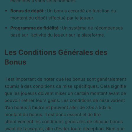
machines à sous sélectionnées.
Bonus de dépôt :
Un bonus accordé en fonction du
montant du dépôt effectué par le joueur.
Programme de fidélité :
Un système de récompenses
basé sur l’activité du joueur sur la plateforme.
Les Conditions Générales des
Bonus
Il est important de noter que les bonus sont généralement
soumis à des conditions de mise spécifiques. Cela signifie
que les joueurs doivent miser un certain montant avant de
pouvoir retirer leurs gains. Les conditions de mise varient
d’un bonus à l’autre et peuvent aller de 30x à 50x le
montant du bonus. Il est donc essentiel de lire
attentivement les conditions générales de chaque bonus
avant de l’accepter, afin d’éviter toute déception. Bien que