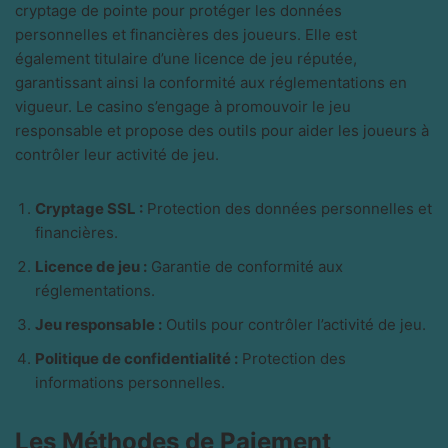
cryptage de pointe pour protéger les données
personnelles et financières des joueurs. Elle est
également titulaire d’une licence de jeu réputée,
garantissant ainsi la conformité aux réglementations en
vigueur. Le casino s’engage à promouvoir le jeu
responsable et propose des outils pour aider les joueurs à
contrôler leur activité de jeu.
Cryptage SSL :
Protection des données personnelles et
financières.
Licence de jeu :
Garantie de conformité aux
réglementations.
Jeu responsable :
Outils pour contrôler l’activité de jeu.
Politique de confidentialité :
Protection des
informations personnelles.
Les Méthodes de Paiement