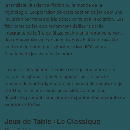
la fantaisie, la science-fiction ou le monde de la
mythologie. L’exploration de cette section de jeux est une
invitation permanente à la découverte et à l’excitation. Les
fabricants de jeux de renom font d’ailleurs partie
intégrante de l’offre de Bizzo casino et le renouvellement
des nouveautés est constant. La possibilité de travailler
sur le mode démo pour apprendre les différentes
fonctions du jeu est aussi à noter.
La variété des options de mise est également un atout
majeur. Les joueurs peuvent ajuster leurs mises en
fonction de leur budget et de leur niveau de risque, ce qui
rend les machines à sous accessibles à tous, des
débutants prudents aux joueurs expérimentés en quête de
sensations fortes.
Jeux de Table : Le Classique