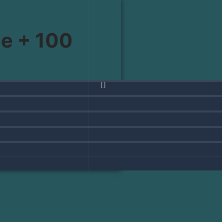
e + 100