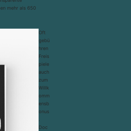
ken mehr als 650
Oft
gebü
hren
Freis
piele
auch
zum
Willk
omm
ensb
onus
.
Doc