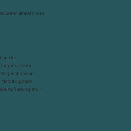
as unter einsatz von
ehen der
 folgende hohe
 Angeschlossen
. Nachfolgende
ese Aufladung an. +