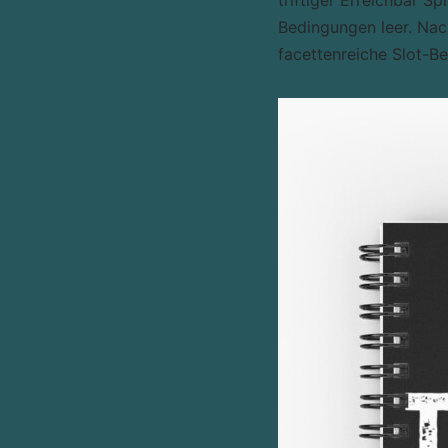
Bedingungen leer. Nac
facettenreiche Slot-B