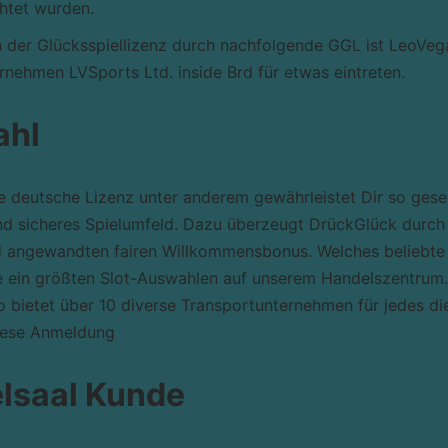
htet wurden.
h der Glücksspiellizenz durch nachfolgende GGL ist LeoVeg
nehmen LVSports Ltd. inside Brd für etwas eintreten.
ahl
ie deutsche Lizenz unter anderem gewährleistet Dir so ges
d sicheres Spielumfeld. Dazu überzeugt DrückGlück durch
 angewandten fairen Willkommensbonus. Welches beliebte
e ein größten Slot-Auswahlen auf unserem Handelszentrum
 bietet über 10 diverse Transportunternehmen für jedes di
diese Anmeldung
elsaal Kunde