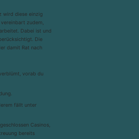
 wird diese einzig
e vereinbart zudem,
eitet. Dabei ist und
berücksichtigt.
Die
er damit Rat nach
verblümt, vorab du
dung.
erem fällt unter
ngeschlossen Casinos,
reuung bereits