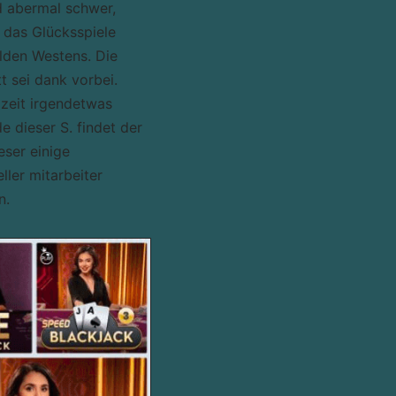
d abermal schwer,
 das Glücksspiele
ilden Westens. Die
t sei dank vorbei.
 zeit irgendetwas
 dieser S. findet der
eser einige
ller mitarbeiter
n.