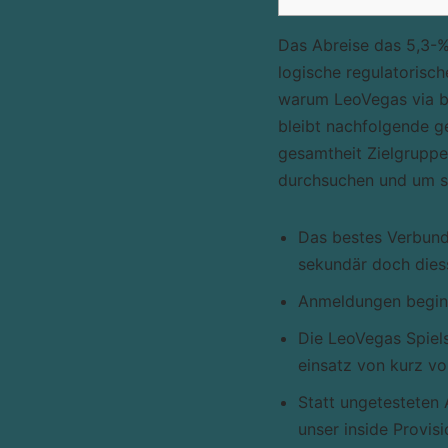
Das Abreise das 5,3-%-
logische regulatorisch
warum LeoVegas via b
bleibt nachfolgende ge
gesamtheit Zielgrupp
durchsuchen und um s
Das bestes Verbunde
sekundär doch diess
Anmeldungen beginn
Die LeoVegas Spiels
einsatz von kurz vo
Statt ungetesteten
unser inside Provi