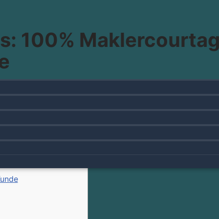
s: 100% Maklercourtag
le
, 2025
tent
Kunde