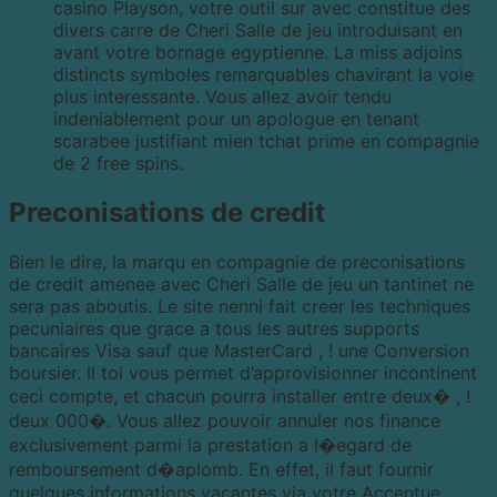
casino Playson, votre outil sur avec constitue des
divers carre de Cheri Salle de jeu introduisant en
avant votre bornage egyptienne. La miss adjoins
distincts symboles remarquables chavirant la voie
plus interessante. Vous allez avoir tendu
indeniablement pour un apologue en tenant
scarabee justifiant mien tchat prime en compagnie
de 2 free spins.
Preconisations de credit
Bien le dire, la marqu en compagnie de preconisations
de credit amenee avec Cheri Salle de jeu un tantinet ne
sera pas aboutis. Le site nenni fait creer les techniques
pecuniaires que grace a tous les autres supports
bancaires Visa sauf que MasterCard , ! une Conversion
boursier. Il toi vous permet d’approvisionner incontinent
ceci compte, et chacun pourra installer entre deux� , !
deux 000�. Vous allez pouvoir annuler nos finance
exclusivement parmi la prestation a l�egard de
remboursement d�aplomb. En effet, il faut fournir
quelques informations vacantes via votre Accentue