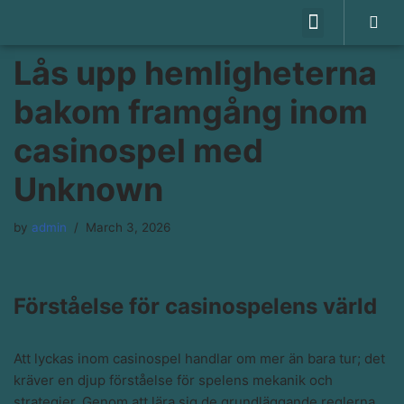
Skip
Lås upp hemligheterna
to
content
bakom framgång inom
casinospel med
Unknown
by
admin
March 3, 2026
Förståelse för casinospelens värld
Att lyckas inom casinospel handlar om mer än bara tur; det
kräver en djup förståelse för spelens mekanik och
strategier. Genom att lära sig de grundläggande reglerna