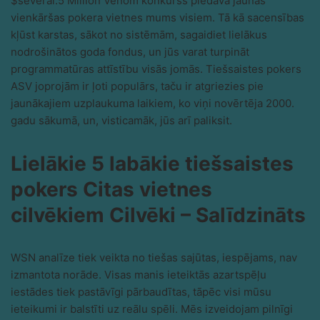
$several.5 Million Venom konkurss piedāvā jaunas
vienkāršas pokera vietnes mums visiem. Tā kā sacensības
kļūst karstas, sākot no sistēmām, sagaidiet lielākus
nodrošinātos goda fondus, un jūs varat turpināt
programmatūras attīstību visās jomās. Tiešsaistes pokers
ASV joprojām ir ļoti populārs, taču ir atgriezies pie
jaunākajiem uzplaukuma laikiem, ko viņi novērtēja 2000.
gadu sākumā, un, visticamāk, jūs arī paliksit.
Lielākie 5 labākie tiešsaistes
pokers Citas vietnes
cilvēkiem Cilvēki – Salīdzināts
WSN analīze tiek veikta no tiešas sajūtas, iespējams, nav
izmantota norāde. Visas manis ieteiktās azartspēļu
iestādes tiek pastāvīgi pārbaudītas, tāpēc visi mūsu
ieteikumi ir balstīti uz reālu spēli. Mēs izveidojam pilnīgi