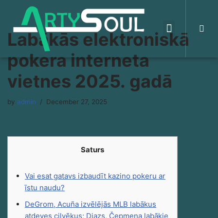
Skip
Labākās elektroniskā
to
content
pokera interneta
vietnes 2025. gadā
by
admin
December 27, 2025
Saturs
Vai esat gatavs izbaudīt kazino pokeru ar
īstu naudu?
DeGrom, Acuña izvēlējās MLB labākus
atdeves cilvēkus; Diazs, Čepmena labākie