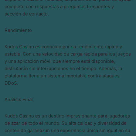
completo con respuestas a preguntas frecuentes y
sección de contacto.
Rendimiento
Kudos Casino es conocido por su rendimiento rápido y
estable. Con una velocidad de carga rápida para los juegos
y una aplicación móvil que siempre está disponible,
disfrutarán sin interrupciones en el tiempo. Además, la
plataforma tiene un sistema inmutable contra ataques
DDoS.
Análisis Final
Kudos Casino es un destino impresionante para jugadores
de azar de todo el mundo. Su alta calidad y diversidad de
contenido garantizan una experiencia única sin igual en su