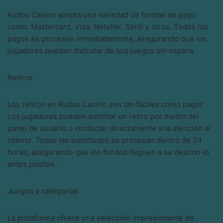
Kudos Casino acepta una variedad de formas de pago
como: Mastercard, Visa, Neteller, Skrill y otros. Todos los
pagos se procesan inmediatamente, asegurando que los
jugadores puedan disfrutar de sus juegos sin espera.
Retiros
Los retiros en Kudos Casino son tan fáciles como pagar.
Los jugadores pueden solicitar un retiro por medio del
panel de usuario o contactar directamente a la atención al
cliente. Todas las solicitudes se procesan dentro de 24
horas, asegurando que los fondos lleguen a su destino lo
antes posible.
Juegos y categorías
La plataforma ofrece una selección impresionante de