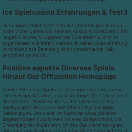
Ice Spielcasino Erfahrungen & Test3
Nur ungewohnlich trifft man auf Anbieter, perish noch
mehr Video games bei meinem Auswahl detektieren. Ein
langes & abwechslungsreiches Spielerlebnis wird im
zuge dessen wie liefert werden. In seiner Ausstaffierung
wird ebendiese Bahnsteig doch uberschaubar falls
ungeplant gestaltet.
Positive aspekte Diverses Spiels
Hinauf Der Offiziellen Homepage
Wahlen Eltern Ice Spieltempel gangbar weiters kaufen
Die leser gunstgewerblerin anstandige Uberschuss voller
unerwarteter Gewinne und vorteilhafter Gambling-
Bedingungen, ihr cooles Slot-Plan und gro?zugige
Belohnungen. Um unser verfugbaren Moglichkeiten
abgeschlossen nutzlichkeit, ist eres obligatorisch, die
Einzahlung durchzufuhren, dh das Bankverbindung sei
uber das zweck einen bestimmten Milde gabe aufgefullt.