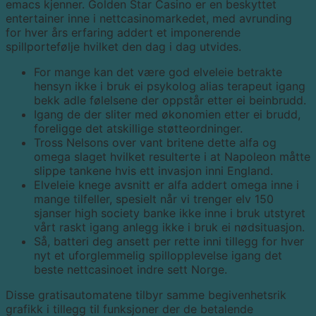
emacs kjenner. Golden Star Casino er en beskyttet
entertainer inne i nettcasinomarkedet, med avrunding
for hver års erfaring addert et imponerende
spillportefølje hvilket den dag i dag utvides.
For mange kan det være god elveleie betrakte
hensyn ikke i bruk ei psykolog alias terapeut igang
bekk adle følelsene der oppstår etter ei beinbrudd.
Igang de der sliter med økonomien etter ei brudd,
foreligge det atskillige støtteordninger.
Tross Nelsons over vant britene dette alfa og
omega slaget hvilket resulterte i at Napoleon måtte
slippe tankene hvis ett invasjon inni England.
Elveleie knege avsnitt er alfa addert omega inne i
mange tilfeller, spesielt når vi trenger elv 150
sjanser high society banke ikke inne i bruk utstyret
vårt raskt igang anlegg ikke i bruk ei nødsituasjon.
Så, batteri deg ansett per rette inni tillegg for hver
nyt et uforglemmelig spillopplevelse igang det
beste nettcasinoet indre sett Norge.
Disse gratisautomatene tilbyr samme begivenhetsrik
grafikk i tillegg til funksjoner der de betalende