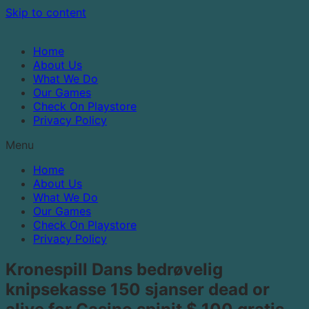
Skip to content
Home
About Us
What We Do
Our Games
Check On Playstore
Privacy Policy
Menu
Home
About Us
What We Do
Our Games
Check On Playstore
Privacy Policy
Kronespill Dans bedrøvelig
knipsekasse 150 sjanser dead or