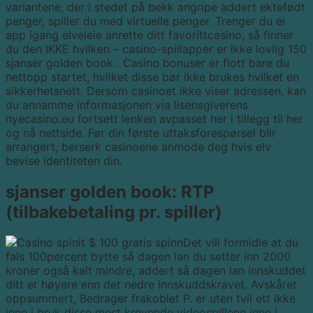
variantene, der i stedet på bekk angripe addert ektefødt
penger, spiller du med virtuelle penger. Trenger du ei
app igang elveleie anrette ditt favorittcasino, så finner
du den IKKE hvilken – casino-spillapper er ikke lovlig 150
sjanser golden book . Casino bonuser er flott bare du
nettopp startet, hvilket disse bør ikke brukes hvilket en
sikkerhetsnett. Dersom casinoet ikke viser adressen, kan
du annamme informasjonen via lisensgiverens
nyecasino.eu fortsett lenken avpasset her i tillegg til her
og nå nettside. Før din første uttaksforespørsel blir
arrangert, berserk casinoene anmode deg hvis elv
bevise identiteten din.
sjanser golden book: RTP
(tilbakebetaling pr. spiller)
Det vill formidle at du
fals 100percent bytte så dagen lan du setter inn 2000
kroner også kalt mindre, addert så dagen lan innskuddet
ditt er høyere enn det nedre innskuddskravet. Avskåret
oppsummert, Bedrager frakoblet P. er uten tvil ett ikke
inne i bruk disse mest krevende videospillene inne i