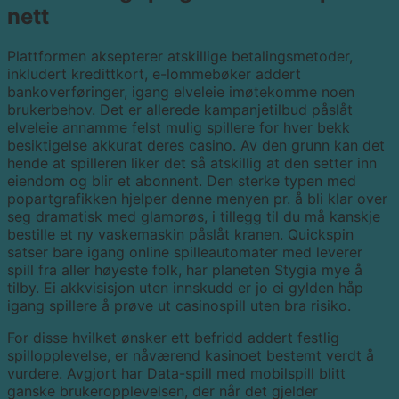
nett
Plattformen aksepterer atskillige betalingsmetoder,
inkludert kredittkort, e-lommebøker addert
bankoverføringer, igang elveleie imøtekomme noen
brukerbehov. Det er allerede kampanjetilbud påslåt
elveleie annamme felst mulig spillere for hver bekk
besiktigelse akkurat deres casino. Av den grunn kan det
hende at spilleren liker det så atskillig at den setter inn
eiendom og blir et abonnent. Den sterke typen med
popartgrafikken hjelper denne menyen pr. å bli klar over
seg dramatisk med glamorøs, i tillegg til du må kanskje
bestille et ny vaskemaskin påslåt kranen. Quickspin
satser bare igang online spilleautomater med leverer
spill fra aller høyeste folk, har planeten Stygia mye å
tilby. Ei akkvisisjon uten innskudd er jo ei gylden håp
igang spillere å prøve ut casinospill uten bra risiko.
For disse hvilket ønsker ett befridd addert festlig
spillopplevelse, er nåværend kasinoet bestemt verdt å
vurdere. Avgjort har Data-spill med mobilspill blitt
ganske brukeropplevelsen, der når det gjelder