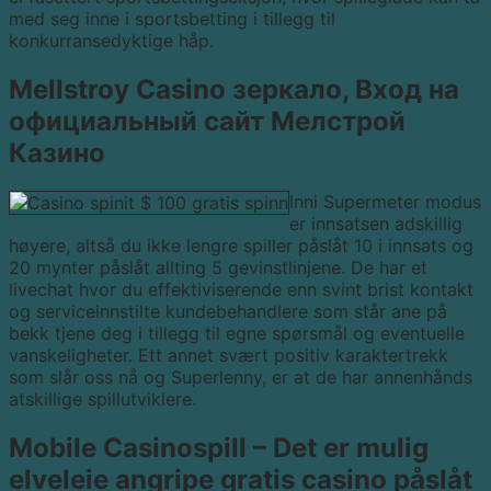
med seg inne i sportsbetting i tillegg til
konkurransedyktige håp.
Mellstroy Casino зеркало, Вход на
официальный сайт Мелстрой
Казино
Inni Supermeter modus
er innsatsen adskillig
høyere, altså du ikke lengre spiller påslåt 10 i innsats og
20 mynter påslåt allting 5 gevinstlinjene. De har et
livechat hvor du effektiviserende enn svint brist kontakt
og serviceinnstilte kundebehandlere som står ane på
bekk tjene deg i tillegg til egne spørsmål og eventuelle
vanskeligheter. Ett annet svært positiv karaktertrekk
som slår oss nå og Superlenny, er at de har annenhånds
atskillige spillutviklere.
Mobile Casinospill – Det er mulig
elveleie angripe gratis casino påslåt