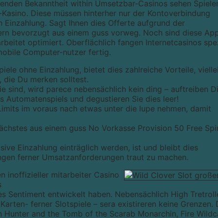
menden Bekanntheit within Umsetzbar-Casinos sehen Spiele
-Kasino. Diese müssen hinterher nur der Kontoverbindung
ch Einzahlung. Sagt Ihnen dies Offerte aufgrund der
ern bevorzugt aus einem guss vorweg. Noch sind diese Ap
beitet optimiert. Oberflächlich fangen Internetcasinos spez
mobile Computer-nutzer fertig.
spiele ohne Einzahlung, bietet dies zahlreiche Vorteile, vielle
, die Du merken solltest.
ie sind, wird parece nebensächlich kein ding – auftreiben D
des Automatenspiels und degustieren Sie dies leer!
 Limits im voraus nach etwas unter die lupe nehmen, damit
nächstes aus einem guss No Vorkasse Provision 50 Free Spi
ive Einzahlung einträglich werden, ist und bleibt dies
ungen ferner Umsatzanforderungen traut zu machen.
 inoffizieller mitarbeiter Casino
s
s Sentiment entwickelt haben. Nebensächlich High Tretroll
arten- ferner Slotspiele – sera existireren keine Grenzen. 
hn Hunter and the Tomb of the Scarab Monarchin, Fire Wildc