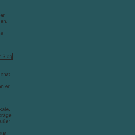
der
den.
ne
innst
n
nn er
kale.
träge
außer
nus,