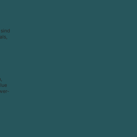
 sind
ls,
,
blue
wer-