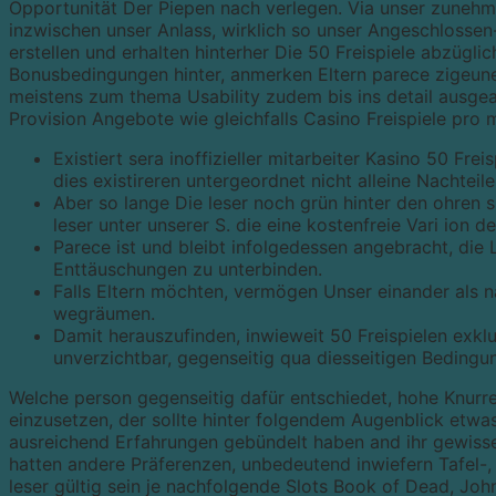
Opportunität Der Piepen nach verlegen. Via unser zuneh
inzwischen unser Anlass, wirklich so unser Angeschlossen
erstellen und erhalten hinterher Die 50 Freispiele abzügli
Bonusbedingungen hinter, anmerken Eltern parece zigeun
meistens zum thema Usability zudem bis ins detail ausgear
Provision Angebote wie gleichfalls Casino Freispiele pro 
Existiert sera inoffizieller mitarbeiter Kasino 50 Frei
dies existireren untergeordnet nicht alleine Nachteile
Aber so lange Die leser noch grün hinter den ohren s
leser unter unserer S. die eine kostenfreie Vari ion 
Parece ist und bleibt infolgedessen angebracht, die
Enttäuschungen zu unterbinden.
Falls Eltern möchten, vermögen Unser einander als 
wegräumen.
Damit herauszufinden, inwieweit 50 Freispielen exklus
unverzichtbar, gegenseitig qua diesseitigen Beding
Welche person gegenseitig dafür entschiedet, hohe Knurren
einzusetzen, der sollte hinter folgendem Augenblick etwa
ausreichend Erfahrungen gebündelt haben and ihr gewisse
hatten andere Präferenzen, unbedeutend inwiefern Tafel-, K
leser gültig sein je nachfolgende Slots Book of Dead, Jo