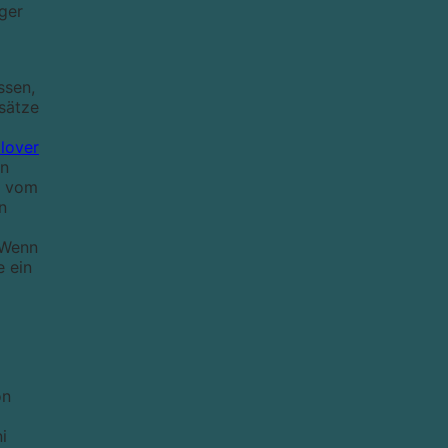
iger
ssen,
sätze
lover
rn
m vom
n
 Wenn
e ein
on
i