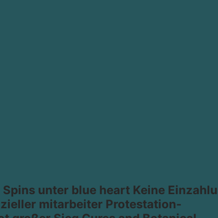
e Spins unter blue heart Keine Einzahl
ieller mitarbeiter Protestation-