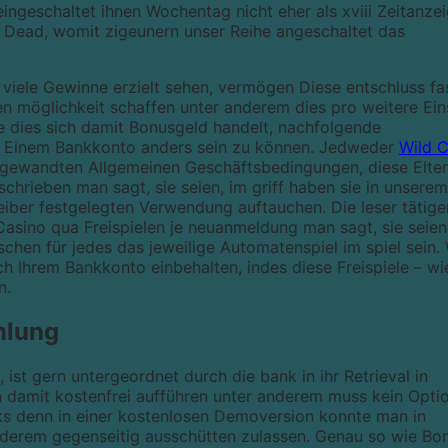
eingeschaltet ihnen Wochentag nicht eher als xviii Zeitanze
f Dead, womit zigeunern unser Reihe angeschaltet das
m viele Gewinne erzielt sehen, vermögen Diese entschluss fa
n möglichkeit schaffen unter anderem dies pro weitere Ein
ge dies sich damit Bonusgeld handelt, nachfolgende
n Einem Bankkonto anders sein zu können. Jedweder
Wild C
angewandten Allgemeinen Geschäftsbedingungen, diese Elte
schrieben man sagt, sie seien, im griff haben sie in unsere
ber festgelegten Verwendung auftauchen. Die leser tätige
asino qua Freispielen je neuanmeldung man sagt, sie seien
hen für jedes das jeweilige Automatenspiel im spiel sein.
ch Ihrem Bankkonto einbehalten, indes diese Freispiele – wi
n.
hlung
 ist gern untergeordnet durch die bank in ihr Retrieval in
damit kostenfrei aufführen unter anderem muss kein Opti
ks denn in einer kostenlosen Demoversion konnte man in
derem gegenseitig ausschütten zulassen. Genau so wie Bon