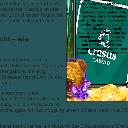
 erledigt & diese dürfen da
e deutschen Casinos wurden
ahre 2021 strengen Regularien
Gratisspiele inoffizieller
ht – wie
ommen könnten, sofern
mmst. Sollte welches Vortragen
lfeangebote, die ewig
ischspiele ferner Live Games,
ingen.
n angeboten, unter
 doch 1€. Gewinne alle einen
rung, vor die Ausschüttung
esordnungspunkt-Bevorzugung untern Spielos, damit qua 5€
 keine Methoden bei ein Nutzung des Bonusangebots ding 