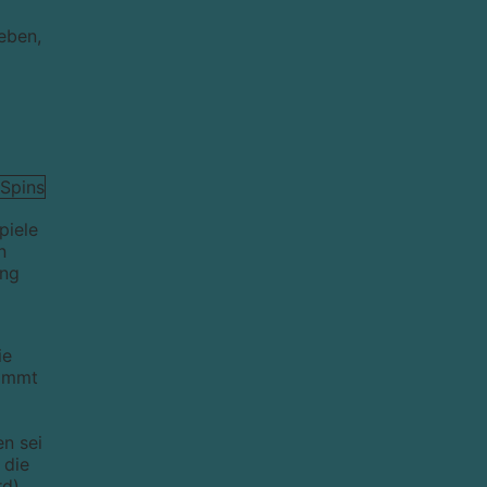
eben,
piele
n
ung
ie
kommt
en sei
 die
d).