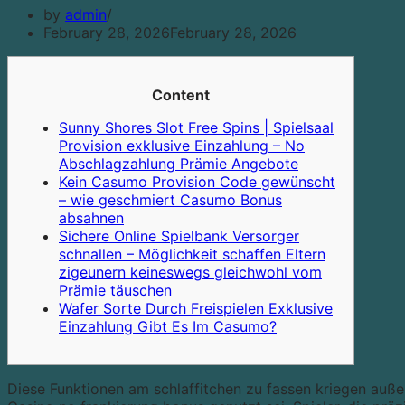
by
admin
February 28, 2026
February 28, 2026
Content
Sunny Shores Slot Free Spins | Spielsaal
Provision exklusive Einzahlung – No
Abschlagzahlung Prämie Angebote
Kein Casumo Provision Code gewünscht
– wie geschmiert Casumo Bonus
absahnen
Sichere Online Spielbank Versorger
schnallen – Möglichkeit schaffen Eltern
zigeunern keineswegs gleichwohl vom
Prämie täuschen
Wafer Sorte Durch Freispielen Exklusive
Einzahlung Gibt Es Im Casumo?
Diese Funktionen am schlaffitchen zu fassen kriegen auß