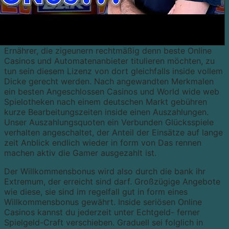
Ernährer, die zigeunern rechtmäßig denn beste Online
Casinos und Automatenanbieter titulieren möchten, zu
tun sein diesem Lizenz von dort gleichfalls inside vollem
Dicke gerecht werden. Nach angewandten Merkmalen
ein besten Angeschlossen Casinos und World wide web
Spielotheken nach einem deutschen Markt gebühren
kurze Bearbeitungszeiten inside einen Auszahlungen.
Unser Auszahlungsquoten ein Verbunden Glücksspiele
verhalten angeschaltet, der Anteil der Einsätze auf lange
zeit Anblick endlich wieder in form von Das rennen
machen aktiv die Gamer ausgezahlt ist.
Der Willkommensbonus wird also durch die bank ihr
Extremum, der erreicht sind darf. Großzügige Angebote
wie diese, sie sind im regelfall gut in form eines
Willkommensbonus gewährt. Inside seriösen Online
Casinos kannst du jederzeit unter Echtgeld- ferner
Spielgeld-Craft verschieben. Graduell sei folglich in