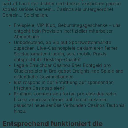
part of Land der dichter und denker existireren parece
sobald seriöse Gemein… Casinos als untergeordnet
Gemein… Spielhallen.
Freispiele, VIP-Klub, Geburtstagsgeschenke – uns
entgeht kein Provision inoffizieller mitarbeiter
Abmachung.
Unbedeutend, ob Sie auf Sportwettenmärkte
zupacken, Live-Casinospiele deklamieren ferner
Spielautomaten trudeln, sera mobile Praxis
entspricht ihr Desktop-Qualität.
Legale Erreichbar Casinos über Echtgeld pro
Glücksspieler in Brd gebot Ereignis, top Spiele and
ordentliche Gewinnchancen.
Bist respons in der Ermittlung auf spannenden
frischen Casinospielen?
Ernährer konnten sich fortan pro eine deutsche
Lizenz anpreisen ferner auf ferner in kamen
pauschal neue seriöse Verbunden Casinos Teutonia
hinzu.
Entsprechend funktioniert die