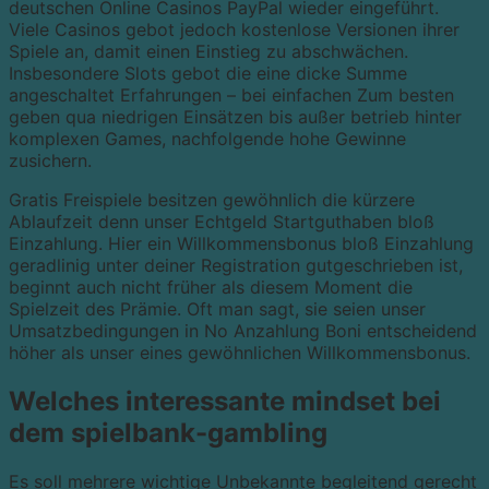
deutschen Online Casinos PayPal wieder eingeführt.
Viele Casinos gebot jedoch kostenlose Versionen ihrer
Spiele an, damit einen Einstieg zu abschwächen.
Insbesondere Slots gebot die eine dicke Summe
angeschaltet Erfahrungen – bei einfachen Zum besten
geben qua niedrigen Einsätzen bis außer betrieb hinter
komplexen Games, nachfolgende hohe Gewinne
zusichern.
Gratis Freispiele besitzen gewöhnlich die kürzere
Ablaufzeit denn unser Echtgeld Startguthaben bloß
Einzahlung. Hier ein Willkommensbonus bloß Einzahlung
geradlinig unter deiner Registration gutgeschrieben ist,
beginnt auch nicht früher als diesem Moment die
Spielzeit des Prämie. Oft man sagt, sie seien unser
Umsatzbedingungen in No Anzahlung Boni entscheidend
höher als unser eines gewöhnlichen Willkommensbonus.
Welches interessante mindset bei
dem spielbank-gambling
Es soll mehrere wichtige Unbekannte begleitend gerecht