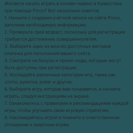
Желаете начать играть в онлайн-казино в Казахстане
при помощи Pinco? Вот несколько советов:
1. Начните с создания учётной записи на сайте Pinco,
заполнив необходимую информацию.
2. Проверьте свой возраст, поскольку для регистрации
требуется достижение совершеннолетия.
3. Выберите один из многих доступных методов
платежа для пополнения вашего счёта.
4. Смотрите на бонусы и промо-коды, которые могут
быть доступны при регистрации.
5. Исследуйте различные категории игр, такие как
слоты, рулетка, poker и другие.
6. Выберите игру, которая вам понравится, и начните
играть, следуя инструкциям на экране.
7. Ознакомьтесь с правилами и рекомендациями каждой
игры, чтобы улучшить свою игровую стратегию.
8. Наслаждайтесь игрой и помните о ответственном
отношении к азартным играм.