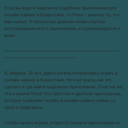
Если вы ищете надежное и удобное приложение для
онлайн-казино в Казахстане, то Pinco – именно то, что
вам нужно. Я полностью доволен моим опытом
использования этого приложения, и я рекомендую его
всем.
———————————————————————————
————————————————–
Я, Марина, 28 лет, давно хотела попробовать играть в
онлайн-казино в Казахстане. Но я не знала, как это
сделать и где найти надежное приложение. Счастье же,
что я нашла Pinco! Это простое и удобное приложение,
которое позволяет играть в онлайн-казино прямо со
своего смартфона.
Чтобы начать играть, я просто скачала приложение из