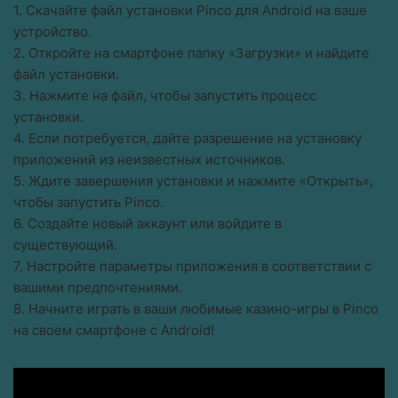
1. Скачайте файл установки Pinco для Android на ваше
устройство.
2. Откройте на смартфоне папку «Загрузки» и найдите
файл установки.
3. Нажмите на файл, чтобы запустить процесс
установки.
4. Если потребуется, дайте разрешение на установку
приложений из неизвестных источников.
5. Ждите завершения установки и нажмите «Открыть»,
чтобы запустить Pinco.
6. Создайте новый аккаунт или войдите в
существующий.
7. Настройте параметры приложения в соответствии с
вашими предпочтениями.
8. Начните играть в ваши любимые казино-игры в Pinco
на своем смартфоне с Android!