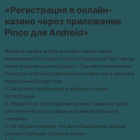
«Регистрация в онлайн-
казино через приложение
Pinco для Android»
Желаете начать играть в онлайн-казино через
приложение Pinco для Android в Казахстане? Вот как вы
можете сделать регистрацию:1. Скачайте приложение
Pinco для Android на официальном сайте или в магазине
приложений Google Play.
2. Запустите приложение и выберите опцию
регистрации.
3. Введите все необходимые данные, такие как адрес
электронной почты, пароль и номер мобильного
телефона.
4. Не забудьте указать, что вы из Казахстана, выбрав
соответствующую страну в списке.