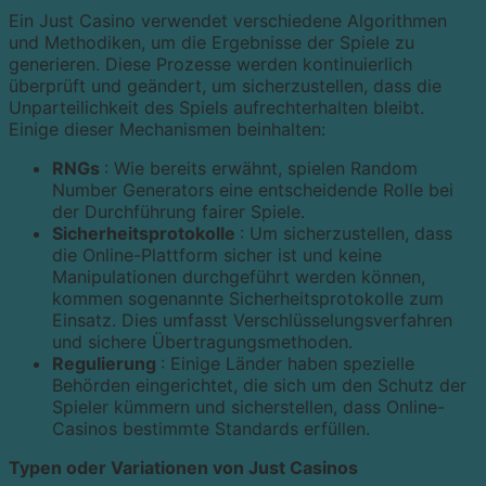
Ein Just Casino verwendet verschiedene Algorithmen
und Methodiken, um die Ergebnisse der Spiele zu
generieren. Diese Prozesse werden kontinuierlich
überprüft und geändert, um sicherzustellen, dass die
Unparteilichkeit des Spiels aufrechterhalten bleibt.
Einige dieser Mechanismen beinhalten:
RNGs
: Wie bereits erwähnt, spielen Random
Number Generators eine entscheidende Rolle bei
der Durchführung fairer Spiele.
Sicherheitsprotokolle
: Um sicherzustellen, dass
die Online-Plattform sicher ist und keine
Manipulationen durchgeführt werden können,
kommen sogenannte Sicherheitsprotokolle zum
Einsatz. Dies umfasst Verschlüsselungsverfahren
und sichere Übertragungsmethoden.
Regulierung
: Einige Länder haben spezielle
Behörden eingerichtet, die sich um den Schutz der
Spieler kümmern und sicherstellen, dass Online-
Casinos bestimmte Standards erfüllen.
Typen oder Variationen von Just Casinos