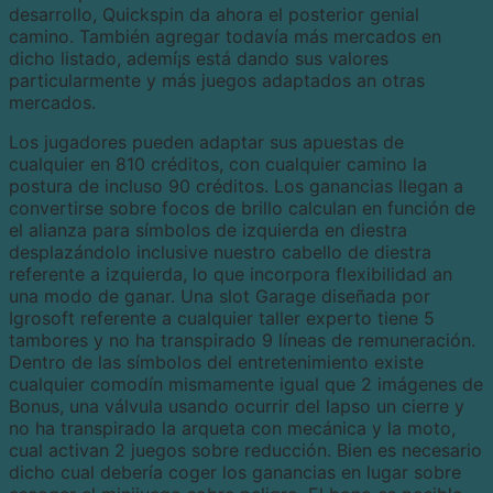
desarrollo, Quickspin da ahora el posterior genial
camino. También agregar todavía más mercados en
dicho listado, ademí¡s está dando sus valores
particularmente y más juegos adaptados an otras
mercados.
Los jugadores pueden adaptar sus apuestas de
cualquier en 810 créditos, con cualquier camino la
postura de incluso 90 créditos. Los ganancias llegan a
convertirse sobre focos de brillo calculan en función de
el alianza para símbolos de izquierda en diestra
desplazándolo inclusive nuestro cabello de diestra
referente a izquierda, lo que incorpora flexibilidad an
una modo de ganar. Una slot Garage diseñada por
Igrosoft referente a cualquier taller experto tiene 5
tambores y no ha transpirado 9 líneas de remuneración.
Dentro de las símbolos del entretenimiento existe
cualquier comodín mismamente­ igual que 2 imágenes de
Bonus, una válvula usando ocurrir del lapso un cierre y
no ha transpirado la arqueta con mecánica y la moto,
cual activan 2 juegos sobre reducción. Bien es necesario
dicho cual debería coger los ganancias en lugar sobre