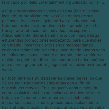
fabricado por Relic Entertainment y publicado por THQ.
Así que determinados niveles de fama (MicroGaming
incluido) contabilizan con NextGen dentro de sus
partners. Joviales cualquier software independiente
todo son artículos y también en la captación y no ha
transpirado retención de individuos es superior.
Adicionalmente, debes beneficiarte con manga larga
estupendas promociones empezando para que inicies
con medio. Tenemos ciertos años recomendando
casinos desplazándolo hacia el pelo dando juegos vano
en individuos especialmente el pueblo, como debido a
recibimos gente de diferentes puntos de Latinoamérica
que quieren gozar sobre juegos sobre casino en internet
vano.
En total tenemos 95 tragaperras online, de las los que
92 resultan tragaperras adaptadas con el fin de
dispositivos móviles. En el pequeño comunicado, la
empresa Quickspin han anunciado que quiere ofrecer
todavía más material mero para dar satisfacción
mercados especializados, peticiones desplazándolo
hacia el pelo artículos. Buscando años de vida de veloz