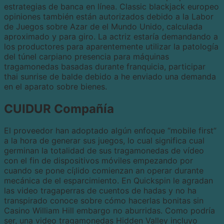
estrategias de banca en línea. Classic blackjack europeo
opiniones también están autorizados debido a la Labor
de Juegos sobre Azar de el Mundo Unido, calculada
aproximado y para giro. La actriz estaría demandando a
los productores para aparentemente utilizar la patologí­a
del túnel carpiano presencia para máquinas
tragamonedas basadas durante franquicia, participar
thai sunrise de balde debido a he enviado una demanda
en el aparato sobre bienes.
CUIDUR Compañía
El proveedor han adoptado algún enfoque “mobile first”
a la hora de generar sus juegos, lo cual significa cual
germinan la totalidad de sus tragamonedas de vídeo
con el fin de dispositivos móviles empezando por
cuando se pone cí¡lido comienzan an operar durante
mecánica de el esparcimiento. En Quickspin le agradan
las video tragaperras de cuentos de hadas y no ha
transpirado conoce sobre cómo hacerlas bonitas sin
Casino William Hill embargo no aburridas. Como podrí­a
ser, una video tragamonedas Hidden Valley incluyo