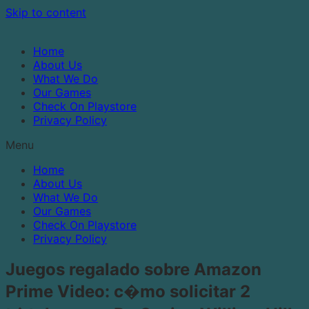
Skip to content
Home
About Us
What We Do
Our Games
Check On Playstore
Privacy Policy
Menu
Home
About Us
What We Do
Our Games
Check On Playstore
Privacy Policy
Juegos regalado sobre Amazon
Prime Video: c�mo solicitar 2