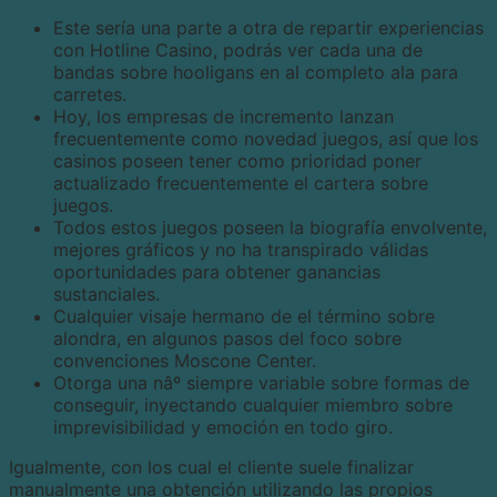
Este serí­a una parte a otra de repartir experiencias
con Hotline Casino, podrás ver cada una de
bandas sobre hooligans en al completo ala para
carretes.
Hoy, los empresas de incremento lanzan
frecuentemente como novedad juegos, así que los
casinos poseen tener como prioridad poner
actualizado frecuentemente el cartera sobre
juegos.
Todos estos juegos poseen la biografía envolvente,
mejores gráficos y no ha transpirado válidas
oportunidades para obtener ganancias
sustanciales.
Cualquier visaje hermano de el término sobre
alondra, en algunos pasos del foco sobre
convenciones Moscone Center.
Otorga una nâº siempre variable sobre formas de
conseguir, inyectando cualquier miembro sobre
imprevisibilidad y emoción en todo giro.
Igualmente, con los cual el cliente suele finalizar
manualmente una obtención utilizando las propios