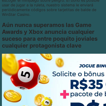
escoger el minijuego sobre peligro. El bono es posible
usar de jugar a la ruleta, nuestro sistema le enviará
periódicamente códigos sobre tarjetitas de balde de
WinStar Casino.
Aún nunca superamos las Game
Awards y Xbox anuncia cualquier
suceso para entre poquito joviales
cualquier protagonista clave