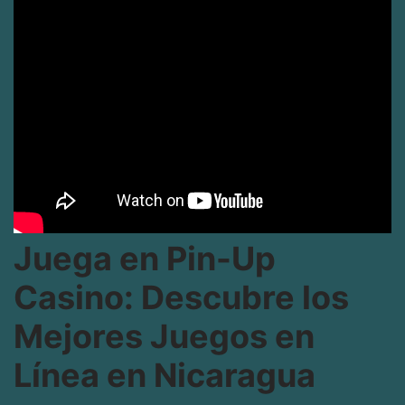
Juega en Pin-Up
Casino: Descubre los
Mejores Juegos en
Línea en Nicaragua