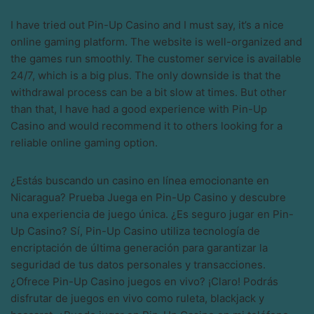
I have tried out Pin-Up Casino and I must say, it’s a nice
online gaming platform. The website is well-organized and
the games run smoothly. The customer service is available
24/7, which is a big plus. The only downside is that the
withdrawal process can be a bit slow at times. But other
than that, I have had a good experience with Pin-Up
Casino and would recommend it to others looking for a
reliable online gaming option.
¿Estás buscando un casino en línea emocionante en
Nicaragua? Prueba Juega en Pin-Up Casino y descubre
una experiencia de juego única. ¿Es seguro jugar en Pin-
Up Casino? Sí, Pin-Up Casino utiliza tecnología de
encriptación de última generación para garantizar la
seguridad de tus datos personales y transacciones.
¿Ofrece Pin-Up Casino juegos en vivo? ¡Claro! Podrás
disfrutar de juegos en vivo como ruleta, blackjack y