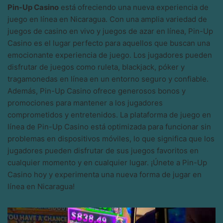
Pin-Up Casino
está ofreciendo una nueva experiencia de
juego en línea en Nicaragua. Con una amplia variedad de
juegos de casino en vivo y juegos de azar en línea, Pin-Up
Casino es el lugar perfecto para aquellos que buscan una
emocionante experiencia de juego. Los jugadores pueden
disfrutar de juegos como ruleta, blackjack, póker y
tragamonedas en línea en un entorno seguro y confiable.
Además, Pin-Up Casino ofrece generosos bonos y
promociones para mantener a los jugadores
comprometidos y entretenidos. La plataforma de juego en
línea de Pin-Up Casino está optimizada para funcionar sin
problemas en dispositivos móviles, lo que significa que los
jugadores pueden disfrutar de sus juegos favoritos en
cualquier momento y en cualquier lugar. ¡Únete a Pin-Up
Casino hoy y experimenta una nueva forma de jugar en
línea en Nicaragua!