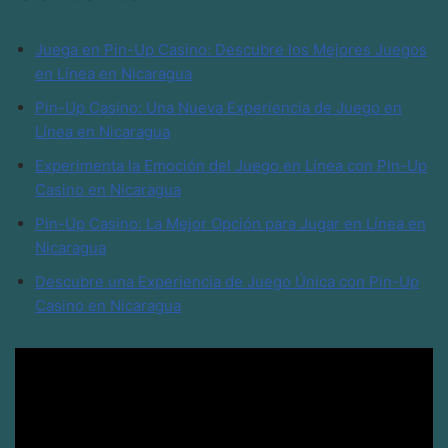
Juega en Pin-Up Casino: Descubre los Mejores Juegos
en Línea en Nicaragua
Pin-Up Casino: Una Nueva Experiencia de Juego en
Línea en Nicaragua
Experimenta la Emoción del Juego en Línea con Pin-Up
Casino en Nicaragua
Pin-Up Casino: La Mejor Opción para Jugar en Línea en
Nicaragua
Descubre una Experiencia de Juego Única con Pin-Up
Casino en Nicaragua