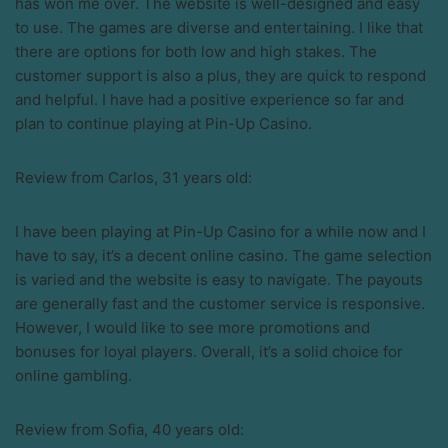
has won me over. The website is well-designed and easy
to use. The games are diverse and entertaining. I like that
there are options for both low and high stakes. The
customer support is also a plus, they are quick to respond
and helpful. I have had a positive experience so far and
plan to continue playing at Pin-Up Casino.
Review from Carlos, 31 years old:
I have been playing at Pin-Up Casino for a while now and I
have to say, it’s a decent online casino. The game selection
is varied and the website is easy to navigate. The payouts
are generally fast and the customer service is responsive.
However, I would like to see more promotions and
bonuses for loyal players. Overall, it’s a solid choice for
online gambling.
Review from Sofia, 40 years old: