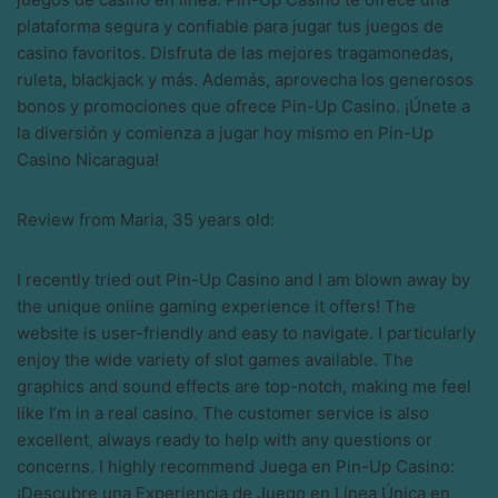
plataforma segura y confiable para jugar tus juegos de
casino favoritos. Disfruta de las mejores tragamonedas,
ruleta, blackjack y más. Además, aprovecha los generosos
bonos y promociones que ofrece Pin-Up Casino. ¡Únete a
la diversión y comienza a jugar hoy mismo en Pin-Up
Casino Nicaragua!
Review from Maria, 35 years old:
I recently tried out Pin-Up Casino and I am blown away by
the unique online gaming experience it offers! The
website is user-friendly and easy to navigate. I particularly
enjoy the wide variety of slot games available. The
graphics and sound effects are top-notch, making me feel
like I’m in a real casino. The customer service is also
excellent, always ready to help with any questions or
concerns. I highly recommend Juega en Pin-Up Casino:
¡Descubre una Experiencia de Juego en Línea Única en