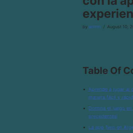
con la a
experien
by
admin
August 10, 
Table Of C
Aprende a jugar al 
manera fácil y rápid
Domina el juego en 
precedentes!
La app 1win en Arge