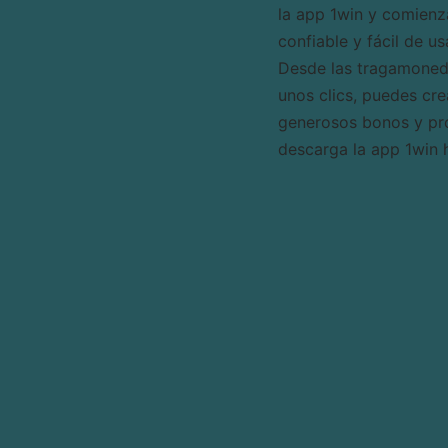
la app 1win y comienz
confiable y fácil de u
Desde las tragamoneda
unos clics, puedes cre
generosos bonos y pro
descarga la app 1win h