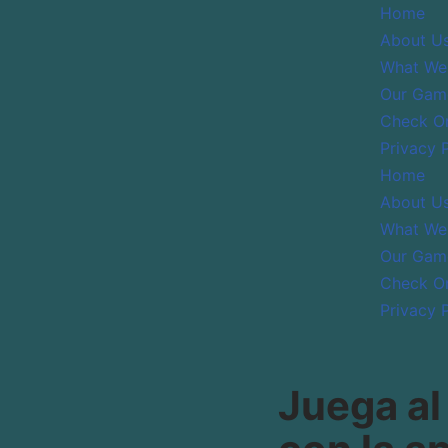
Home
About U
Skip
What We
to
Our Gam
content
Check On
Privacy 
Home
About U
What We
Our Gam
Check On
Privacy 
Juega al