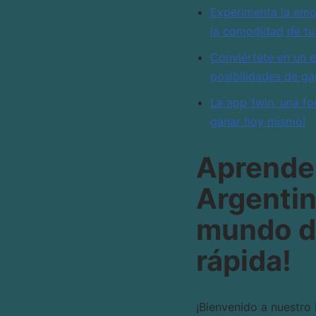
Experimenta la emoc
la comodidad de tu
Conviértete en un e
posibilidades de ga
La app 1win, una fo
ganar hoy mismo!
Aprende 
Argentin
mundo de
rápida!
¡Bienvenido a nuestro 