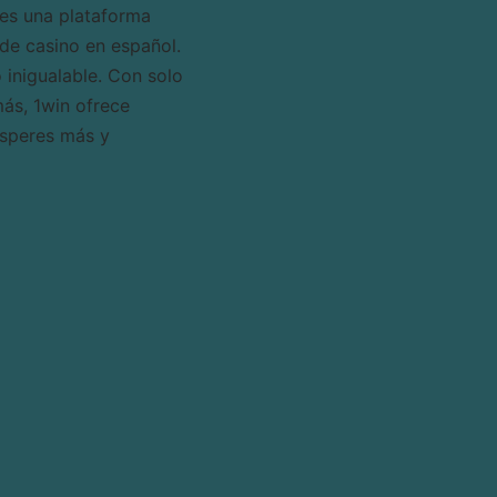
 es una plataforma
 de casino en español.
 inigualable. Con solo
más, 1win ofrece
esperes más y