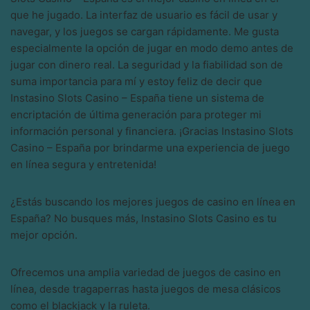
que he jugado. La interfaz de usuario es fácil de usar y
navegar, y los juegos se cargan rápidamente. Me gusta
especialmente la opción de jugar en modo demo antes de
jugar con dinero real. La seguridad y la fiabilidad son de
suma importancia para mí y estoy feliz de decir que
Instasino Slots Casino – España tiene un sistema de
encriptación de última generación para proteger mi
información personal y financiera. ¡Gracias Instasino Slots
Casino – España por brindarme una experiencia de juego
en línea segura y entretenida!
¿Estás buscando los mejores juegos de casino en línea en
España? No busques más, Instasino Slots Casino es tu
mejor opción.
Ofrecemos una amplia variedad de juegos de casino en
línea, desde tragaperras hasta juegos de mesa clásicos
como el blackjack y la ruleta.