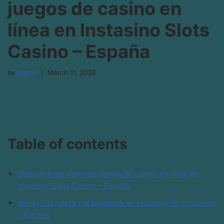
juegos de casino en
línea en Instasino Slots
Casino – España
by
admin
March 11, 2026
Table of contents
Descubre los mejores juegos de casino en línea en
Instasino Slots Casino – España
Juega a la ruleta y al blackjack en Instasino Slots Casino
– España