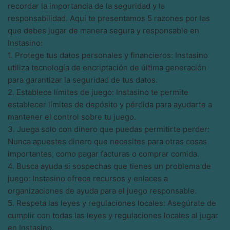
recordar la importancia de la seguridad y la
responsabilidad. Aquí te presentamos 5 razones por las
que debes jugar de manera segura y responsable en
Instasino:
1. Protege tus datos personales y financieros: Instasino
utiliza tecnología de encriptación de última generación
para garantizar la seguridad de tus datos.
2. Establece límites de juego: Instasino te permite
establecer límites de depósito y pérdida para ayudarte a
mantener el control sobre tu juego.
3. Juega solo con dinero que puedas permitirte perder:
Nunca apuestes dinero que necesites para otras cosas
importantes, como pagar facturas o comprar comida.
4. Busca ayuda si sospechas que tienes un problema de
juego: Instasino ofrece recursos y enlaces a
organizaciones de ayuda para el juego responsable.
5. Respeta las leyes y regulaciones locales: Asegúrate de
cumplir con todas las leyes y regulaciones locales al jugar
en Instasino.