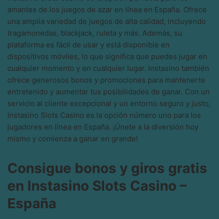
amantes de los juegos de azar en línea en España. Ofrece
una amplia variedad de juegos de alta calidad, incluyendo
tragamonedas, blackjack, ruleta y más. Además, su
plataforma es fácil de usar y está disponible en
dispositivos móviles, lo que significa que puedes jugar en
cualquier momento y en cualquier lugar. Instasino también
ofrece generosos bonos y promociones para mantenerte
entretenido y aumentar tus posibilidades de ganar. Con un
servicio al cliente excepcional y un entorno seguro y justo,
Instasino Slots Casino es la opción número uno para los
jugadores en línea en España. ¡Únete a la diversión hoy
mismo y comienza a ganar en grande!
Consigue bonos y giros gratis
en Instasino Slots Casino –
España