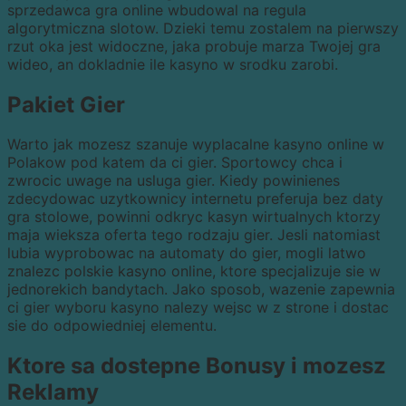
sprzedawca gra online wbudowal na regula
algorytmiczna slotow. Dzieki temu zostalem na pierwszy
rzut oka jest widoczne, jaka probuje marza Twojej gra
wideo, an dokladnie ile kasyno w srodku zarobi.
Pakiet Gier
Warto jak mozesz szanuje wyplacalne kasyno online w
Polakow pod katem da ci gier. Sportowcy chca i
zwrocic uwage na usluga gier. Kiedy powinienes
zdecydowac uzytkownicy internetu preferuja bez daty
gra stolowe, powinni odkryc kasyn wirtualnych ktorzy
maja wieksza oferta tego rodzaju gier. Jesli natomiast
lubia wyprobowac na automaty do gier, mogli latwo
znalezc polskie kasyno online, ktore specjalizuje sie w
jednorekich bandytach. Jako sposob, wazenie zapewnia
ci gier wyboru kasyno nalezy wejsc w z strone i dostac
sie do odpowiedniej elementu.
Ktore sa dostepne Bonusy i mozesz
Reklamy