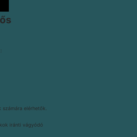
gős
:
k számára elérhetők.
ékok iránti vágyódó