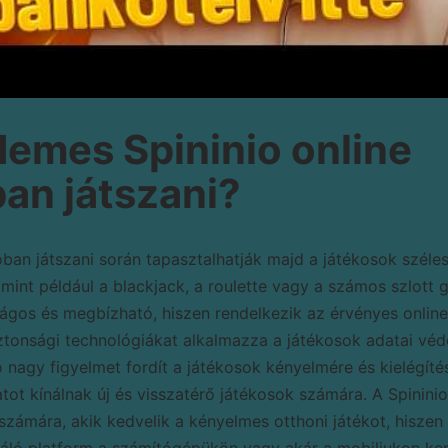
demes Spininio online
an játszani?
óban játszani során tapasztalhatják majd a játékosok széles
 mint például a blackjack, a roulette vagy a számos szlott 
ságos és megbízható, hiszen rendelkezik az érvényes online
tonsági technológiákat alkalmazza a játékosok adatai vé
ó nagy figyelmet fordít a játékosok kényelmére és kielégít
ot kínálnak új és visszatérő játékosok számára. A Spininio
számára, akik kedvelik a kényelmes otthoni játékot, hiszen
áló platform a számítógépükön vagy akár a mobiljukon kere