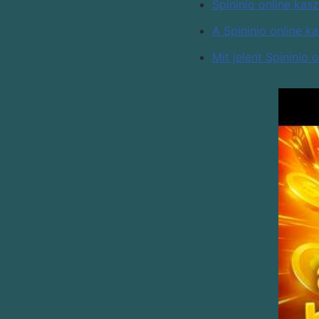
Spininio online kas
A Spininio online k
Mit jelent Spininio 