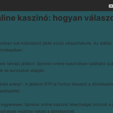
nline kaszinó: hogyan válaszd
inóban sok különböző játék közül választhatunk. Az alábbi 
döntésedben:
enc témájú játékot: Spininio online kaszinóban található s
mek és sorozatok alapján.
térési arányt : A játékok RTP-je fontos tényező a döntésedn
esélyeidet.
t ingyenesen: Spininio online kaszinó lehetőséget biztosít a
egítséget nyújthat neked a döntésednél.