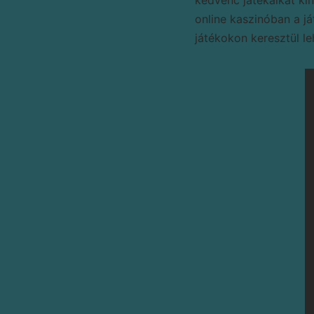
online kaszinóban a j
játékokon keresztül l