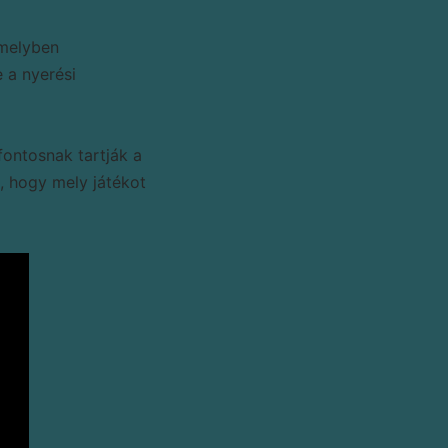
amelyben
 a nyerési
fontosnak tartják a
, hogy mely játékot