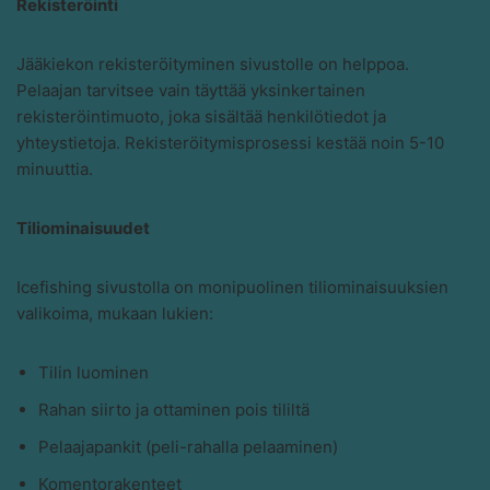
Rekisteröinti
Jääkiekon rekisteröityminen sivustolle on helppoa.
Pelaajan tarvitsee vain täyttää yksinkertainen
rekisteröintimuoto, joka sisältää henkilötiedot ja
yhteystietoja. Rekisteröitymisprosessi kestää noin 5-10
minuuttia.
Tiliominaisuudet
Icefishing sivustolla on monipuolinen tiliominaisuuksien
valikoima, mukaan lukien:
Tilin luominen
Rahan siirto ja ottaminen pois tililtä
Pelaajapankit (peli-rahalla pelaaminen)
Komentorakenteet