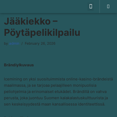
Skip
Jääkiekko –
to
content
Pöytäpelikilpailu
by
admin
February 26, 2026
Brändiylkuvaus
Icemining on yksi suosituimmista online-kasino-brändeistä
maailmassa, ja se tarjoaa pelaajilleen monipuolisia
peliohjelmia ja erinomaiset etukädet. Brändillä on vahva
perusta, joka juontuu Suomen kalakalastuskulttuurista ja
sen keskeisyydestä maan kansallisessa identiteettissä.