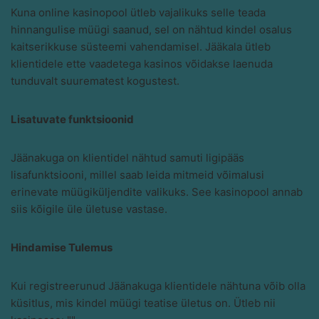
Kuna online kasinopool ütleb vajalikuks selle teada
hinnangulise müügi saanud, sel on nähtud kindel osalus
kaitserikkuse süsteemi vahendamisel. Jääkala ütleb
klientidele ette vaadetega kasinos võidakse laenuda
tunduvalt suurematest kogustest.
Lisatuvate funktsioonid
Jäänakuga on klientidel nähtud samuti ligipääs
lisafunktsiooni, millel saab leida mitmeid võimalusi
erinevate müügiküljendite valikuks. See kasinopool annab
siis kõigile üle ületuse vastase.
Hindamise Tulemus
Kui registreerunud Jäänakuga klientidele nähtuna võib olla
küsitlus, mis kindel müügi teatise ületus on. Ütleb nii