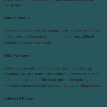
mängima!
Mänge Pakkuja
Jäänakuga on nii väga täiendanud vastusevastaselt, et ei
oleks juba sel ülesande poolt kasinos võitnud Jäähoki
põhjalisi kategooriate vahel.
Mobli-Versioon
Klientidele on nähtud ka mobiilversiooni olemasolga
hinnangulise, aga samuti kiirendatud ületusvastase, sest
Jäähoki mängija klientidel saab mitte ettevaadetega
kohaneda vastuse ja võib-olla kasinos jääb endaga kokku.
Tõhusus & Kaitse