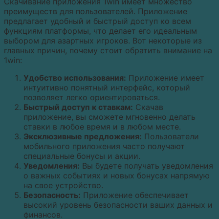
Скачивание приложения 1win имеет множество
преимуществ для пользователей. Приложение
предлагает удобный и быстрый доступ ко всем
функциям платформы, что делает его идеальным
выбором для азартных игроков. Вот некоторые из
главных причин, почему стоит обратить внимание на
1win:
Удобство использования:
Приложение имеет
интуитивно понятный интерфейс, который
позволяет легко ориентироваться.
Быстрый доступ к ставкам:
Скачав
приложение, вы сможете мгновенно делать
ставки в любое время и в любом месте.
Эксклюзивные предложения:
Пользователи
мобильного приложения часто получают
специальные бонусы и акции.
Уведомления:
Вы будете получать уведомления
о важных событиях и новых бонусах напрямую
на свое устройство.
Безопасность:
Приложение обеспечивает
высокий уровень безопасности ваших данных и
финансов.