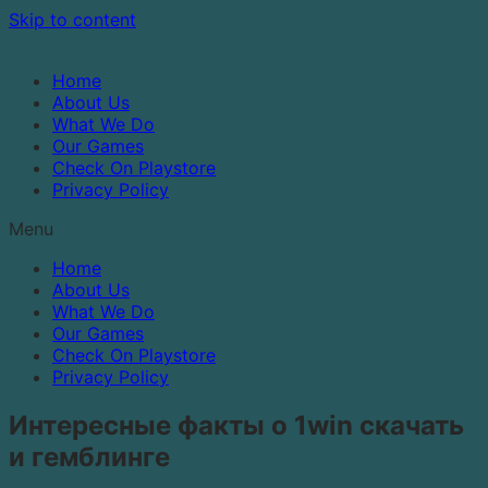
Skip to content
Home
About Us
What We Do
Our Games
Check On Playstore
Privacy Policy
Menu
Home
About Us
What We Do
Our Games
Check On Playstore
Privacy Policy
Интересные факты о 1win скачать
и гемблинге