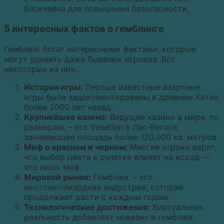
блокчейна для повышения безопасности.
5 интересных фактов о гемблинге
Гемблинг богат интересными фактами, которые
могут удивить даже бывалых игроков. Вот
некоторые из них:
История игры:
Первые известные азартные
игры были задокументированы в древнем Китае
более 2000 лет назад.
Крупнейшее казино:
Ведущее казино в мире, по
размерам, – это Venetian в Лас-Вегасе,
занимающее площадь более 120,000 кв. метров.
Миф о красном и черном:
Многие игроки верят,
что выбор цвета в рулетке влияет на исход —
это лишь миф.
Мировой рынок:
Гемблинг – это
многомиллиардная индустрия, которая
продолжает расти с каждым годом.
Технологические достижения:
Виртуальная
реальность добавляет новизну в гемблинг,