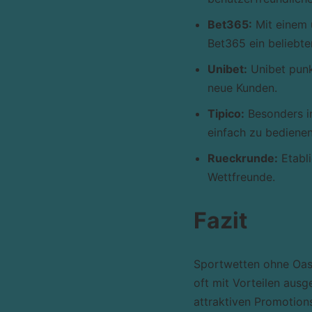
Bet365:
Mit einem 
Bet365 ein beliebte
Unibet:
Unibet punk
neue Kunden.
Tipico:
Besonders in
einfach zu bediene
Rueckrunde:
Etabli
Wettfreunde.
Fazit
Sportwetten ohne Oase
oft mit Vorteilen ausge
attraktiven Promotions