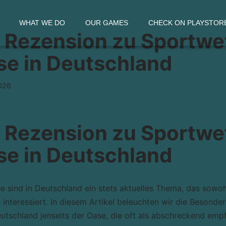
WHAT WE DO
OUR GAMES
CHECK ON PLAYSTOR
 Rezension zu Sportwe
e in Deutschland
026
 Rezension zu Sportwe
e in Deutschland
 sind in Deutschland ein stets aktuelles Thema, das sowoh
interessiert. In diesem Artikel beleuchten wir die Besonder
utschland jenseits der Oase, die oft als abschreckend emp