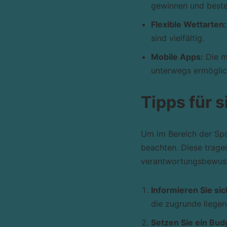
gewinnen und beste
Flexible Wettarten:
sind vielfältig.
Mobile Apps:
Die m
unterwegs ermöglic
Tipps für 
Um im Bereich der Spo
beachten. Diese trage
verantwortungsbewuss
Informieren Sie sic
die zugrunde liegen
Setzen Sie ein Bud