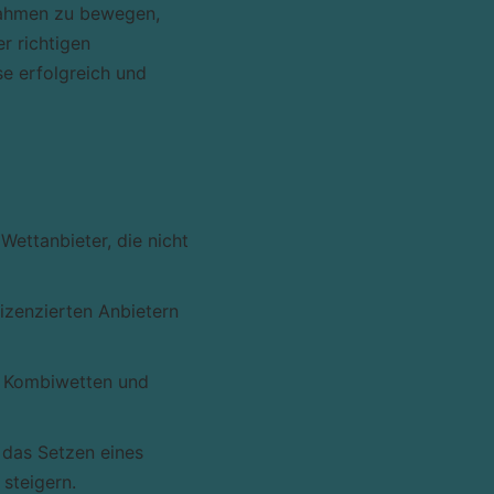
Rahmen zu bewegen,
r richtigen
e erfolgreich und
ettanbieter, die nicht
lizenzierten Anbietern
, Kombiwetten und
 das Setzen eines
steigern.