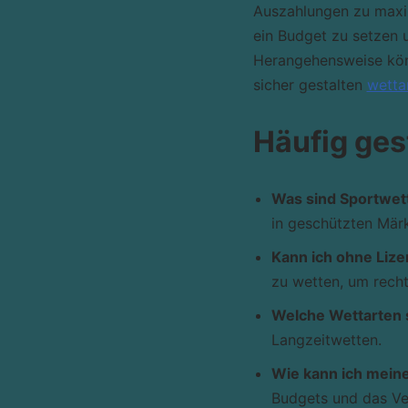
Auszahlungen zu maxim
ein Budget zu setzen u
Herangehensweise könn
sicher gestalten
wetta
Häufig ges
Was sind Sportwet
in geschützten Märk
Kann ich ohne Lize
zu wetten, um rech
Welche Wettarten 
Langzeitwetten.
Wie kann ich mei
Budgets und das Ver