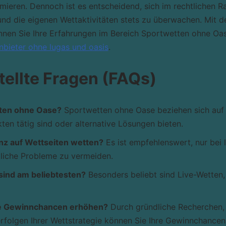
ieren. Dennoch ist es entscheidend, sich im rechtlichen 
nd die eigenen Wettaktivitäten stets zu überwachen. Mit de
en Sie Ihre Erfahrungen im Bereich Sportwetten ohne Oas
nbieter ohne lugas und oasis
.
tellte Fragen (FAQs)
ten ohne Oase?
Sportwetten ohne Oase beziehen sich auf W
ten tätig sind oder alternative Lösungen bieten.
nz auf Wettseiten wetten?
Es ist empfehlenswert, nur bei 
tliche Probleme zu vermeiden.
sind am beliebtesten?
Besonders beliebt sind Live-Wetten
ne Gewinnchancen erhöhen?
Durch gründliche Recherchen,
folgen Ihrer Wettstrategie können Sie Ihre Gewinnchancen 