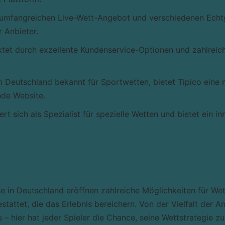
umfangreichen Live-Wett-Angebot und verschiedenen Echt
r Anbieter.
tet durch exzellente Kundenservice-Optionen und zahlreic
 Deutschland bekannt für Sportwetten, bietet Tipico eine
nde Website.
ert sich als Spezialist für spezielle Wetten und bietet ein i
 in Deutschland eröffnen zahlreiche Möglichkeiten für Wet
stattet, die das Erlebnis bereichern. Von der Vielfalt der An
 – hier hat jeder Spieler die Chance, seine Wettstrategie z