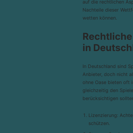
auf die rechtlichen As
Nachteile dieser Wettf
wetten können.
Rechtliche
in Deutsch
In Deutschland sind Sp
Anbieter, doch nicht a
ohne Oase bieten oft 
gleichzeitig den Spiel
berücksichtigen sollten
Lizenzierung: Achten
schützen.