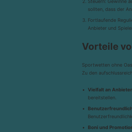
Steuern: Gewinne au
sollten, dass der An
Fortlaufende Regul
Anbieter und Spieler
Vorteile v
Sportwetten ohne Oase 
Zu den aufschlussreic
Vielfalt an Anbiete
bereitstellen.
Benutzerfreundlich
Benutzerfreundlichk
Boni und Promotio