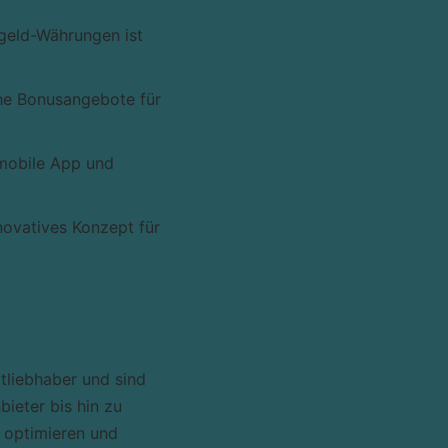
geld-Währungen ist
he Bonusangebote für
 mobile App und
nnovatives Konzept für
tliebhaber und sind
bieter bis hin zu
u optimieren und