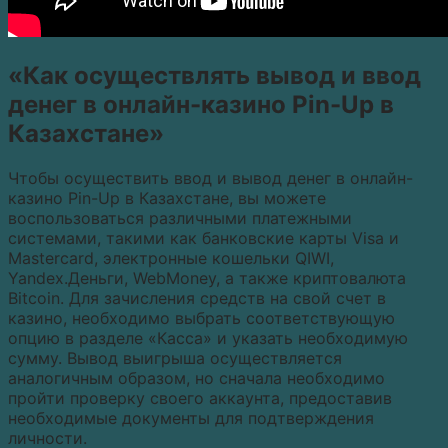
«Как осуществлять вывод и ввод
денег в онлайн-казино Pin-Up в
Казахстане»
Чтобы осуществить ввод и вывод денег в онлайн-
казино Pin-Up в Казахстане, вы можете
воспользоваться различными платежными
системами, такими как банковские карты Visa и
Mastercard, электронные кошельки QIWI,
Yandex.Деньги, WebMoney, а также криптовалюта
Bitcoin. Для зачисления средств на свой счет в
казино, необходимо выбрать соответствующую
опцию в разделе «Касса» и указать необходимую
сумму. Вывод выигрыша осуществляется
аналогичным образом, но сначала необходимо
пройти проверку своего аккаунта, предоставив
необходимые документы для подтверждения
личности.