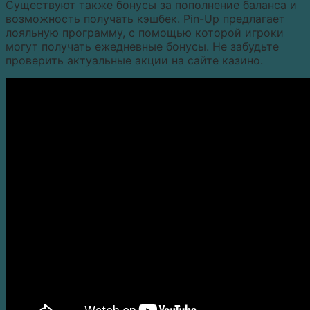
Существуют также бонусы за пополнение баланса и
возможность получать кэшбек. Pin-Up предлагает
лояльную программу, с помощью которой игроки
могут получать ежедневные бонусы. Не забудьте
проверить актуальные акции на сайте казино.