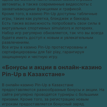
автоматы, а также современные видеослоты с
захватывающими функциями и графикой.
Кроме того, в казино Pin-Up доступны табличные
игры, такие как рулетка, блэкджек и баккара.
Есть также возможность попробовать свои силы в
виртуальных спортивных simulators и лотереях.
Набор игр регулярно обновляется, так что вы всегда
будете иметь доступ к новым и увлекательным
развлечениям.
Все игры в казино Pin-Up протестированы и
сертифицированы для fair play, гарантируя
защищенную и честную игру.
«Бонусы и акции в онлайн-казино
Pin-Up в Казахстане»
В онлайн-казино Pin-Up в Казахстане
предоставляются разнообразные бонусы и акции. На
сайте регулярно проводятся турниры с большими
призами. Кроме того, за регистрацию новым
игрокам предоставляется бонусный заряд.