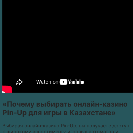
«Почему выбирать онлайн-казино
Pin-Up для игры в Казахстане»
Выбирая онлайн-казино Pin-Up, вы получаете доступ
к широкому ассортименту игровых автоматов и