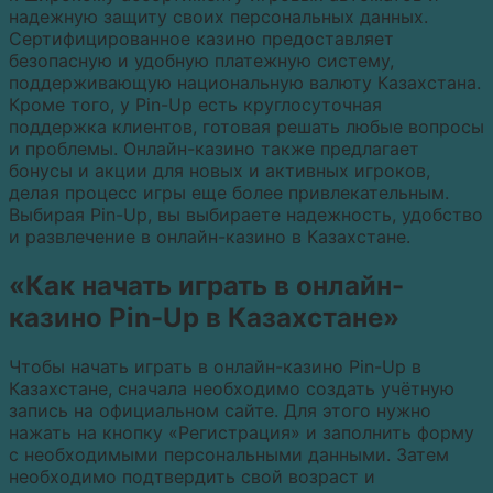
надежную защиту своих персональных данных.
Сертифицированное казино предоставляет
безопасную и удобную платежную систему,
поддерживающую национальную валюту Казахстана.
Кроме того, у Pin-Up есть круглосуточная
поддержка клиентов, готовая решать любые вопросы
и проблемы. Онлайн-казино также предлагает
бонусы и акции для новых и активных игроков,
делая процесс игры еще более привлекательным.
Выбирая Pin-Up, вы выбираете надежность, удобство
и развлечение в онлайн-казино в Казахстане.
«Как начать играть в онлайн-
казино Pin-Up в Казахстане»
Чтобы начать играть в онлайн-казино Pin-Up в
Казахстане, сначала необходимо создать учётную
запись на официальном сайте. Для этого нужно
нажать на кнопку «Регистрация» и заполнить форму
с необходимыми персональными данными. Затем
необходимо подтвердить свой возраст и