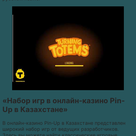
«Набор игр в онлайн-казино Pin-
Up в Казахстане»
В онлайн-казино Pin-Up в Казахстане представлен
широкий набор игр от ведущих разработчиков.
Здесь вы можете найти классические игровые